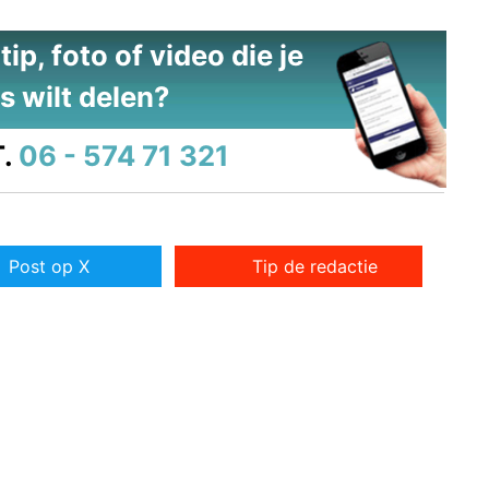
ip, foto of video die je
s wilt delen?
.
06 - 574 71 321
Post op X
Tip de redactie