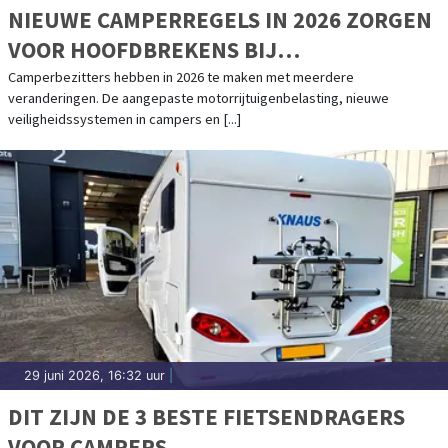
NIEUWE CAMPERREGELS IN 2026 ZORGEN
VOOR HOOFDBREKENS BIJ
CAMPERBEZITTERS
Camperbezitters hebben in 2026 te maken met meerdere
veranderingen. De aangepaste motorrijtuigenbelasting, nieuwe
veiligheidssystemen in campers en [...]
29 juni 2026, 16:32 uur
|
DIT ZIJN DE 3 BESTE FIETSENDRAGERS
VOOR CAMPERS