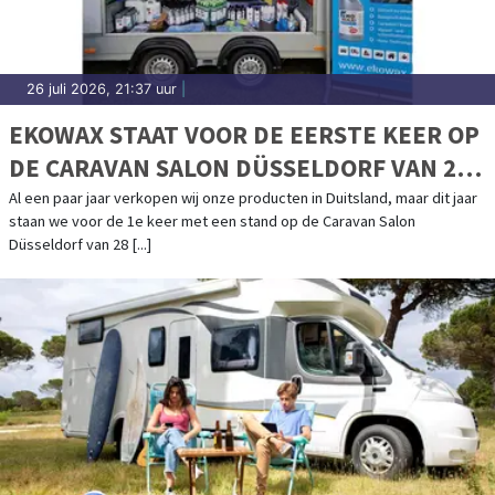
26 juli 2026, 21:37 uur
|
EKOWAX STAAT VOOR DE EERSTE KEER OP
DE CARAVAN SALON DÜSSELDORF VAN 28
AUGUSTUS T/M 6 SEPTEMBER
Al een paar jaar verkopen wij onze producten in Duitsland, maar dit jaar
staan we voor de 1e keer met een stand op de Caravan Salon
Düsseldorf van 28 [...]