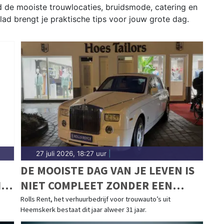
 de mooiste trouwlocaties, bruidsmode, catering en
lad brengt je praktische tips voor jouw grote dag.
27 juli 2026, 18:27 uur
|
DE MOOISTE DAG VAN JE LEVEN IS
IN
NIET COMPLEET ZONDER EEN
MOOIE TROUWAUTO
Rolls Rent, het verhuurbedrijf voor trouwauto’s uit
Heemskerk bestaat dit jaar alweer 31 jaar.