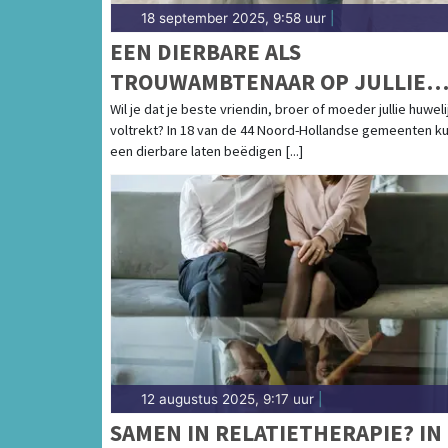
18 september 2025, 9:58 uur
|
EEN DIERBARE ALS
TROUWAMBTENAAR OP JULLIE
BRUILOFT? DIT KAN IN 18 VAN D
Wil je dat je beste vriendin, broer of moeder jullie huweli
voltrekt? In 18 van de 44 Noord-Hollandse gemeenten ku
44 NOORD-HOLLANDSE
een dierbare laten beëdigen [...]
GEMEENTEN
12 augustus 2025, 9:17 uur
|
SAMEN IN RELATIETHERAPIE? IN