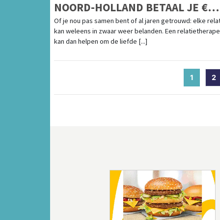
NOORD-HOLLAND BETAAL JE €
143,98 PER UUR
Of je nou pas samen bent of al jaren getrouwd: elke rela
kan weleens in zwaar weer belanden. Een relatietherape
kan dan helpen om de liefde [...]
1
(curren
2
Vorige