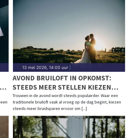
13 mei 2026, 14:00 uur
|
N
AVOND BRUILOFT IN OPKOMST:
D-
STEEDS MEER STELLEN KIEZEN
VOOR EEN CEREMONIE BIJ
Trouwen in de avond wordt steeds populairder. Waar een
 een
traditionele bruiloft vaak al vroeg op de dag begint, kiezen
ZONSONDERGANG
steeds meer bruidsparen ervoor om [...]