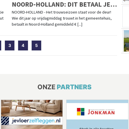
NOORD-HOLLAND: DIT BETAAL JE
IN 2025 VOOR EEN
tie
NOORD-HOLLAND - Het trouwseizoen staat voor de deur!
ut
Wie dit jaar op vrijdagmiddag trouwt in het gemeentehuis,
HUWELIJKSCEREMONIE'
betaalt in Noord-Holland gemiddeld € [...]
t)
3
4
5
ONZE
PARTNERS