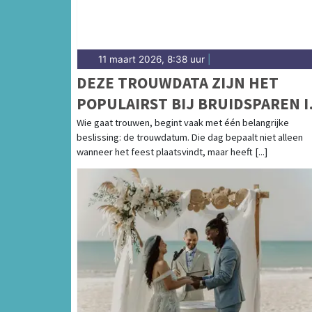
11 maart 2026, 8:38 uur
|
DEZE TROUWDATA ZIJN HET
POPULAIRST BIJ BRUIDSPAREN I
2026, 2027 EN 2028
Wie gaat trouwen, begint vaak met één belangrijke
beslissing: de trouwdatum. Die dag bepaalt niet alleen
wanneer het feest plaatsvindt, maar heeft [...]