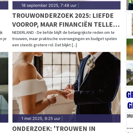
18 september 2025, 7:48 uur
|
TROUWONDERZOEK 2025: LIEFDE
VOOROP, MAAR FINANCIËN TELLEN
E
MEE
jk
NEDERLAND - De liefde blijft de belangrijkste reden om te
n je
trouwen, maar praktische overwegingen en budget spelen
een steeds grotere rol. Dat blijkt [...]
1 mei 2025, 9:25 uur
|
ONDERZOEK: 'TROUWEN IN