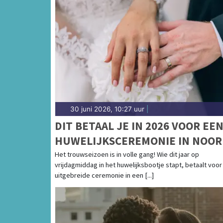
30 juni 2026, 10:27 uur
|
DIT BETAAL JE IN 2026 VOOR EE
HUWELIJKSCEREMONIE IN NOOR
HOLLAND
Het trouwseizoen is in volle gang! Wie dit jaar op
vrijdagmiddag in het huwelijksbootje stapt, betaalt voor
uitgebreide ceremonie in een [...]