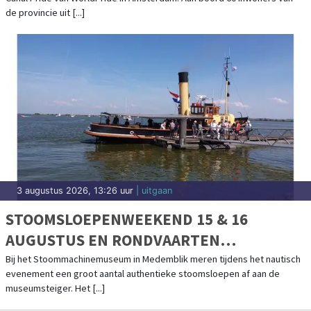
de provincie uit [...]
3 augustus 2026, 13:26 uur
| uitgaan
STOOMSLOEPENWEEKEND 15 & 16
AUGUSTUS EN RONDVAARTEN
IJSSELMEER
Bij het Stoommachinemuseum in Medemblik meren tijdens het nautisch
evenement een groot aantal authentieke stoomsloepen af aan de
museumsteiger. Het [...]