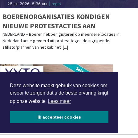
28 juli 2026, 5:36 uur
| regio
BOERENORGANISATIES KONDIGEN
NIEUWE PROTESTACTIES AAN
NEDERLAND – Boeren hebben gisteren op meerdere locaties in
Nederland actie gevoerd uit protest tegen de ingrijpende
stikstofplannen van het kabinet. [...]
Deze website maakt gebruik van cookies om
ervoor te zorgen dat u de beste ervaring krijgt
op onze website
Lees meer
Ik accepteer cookies