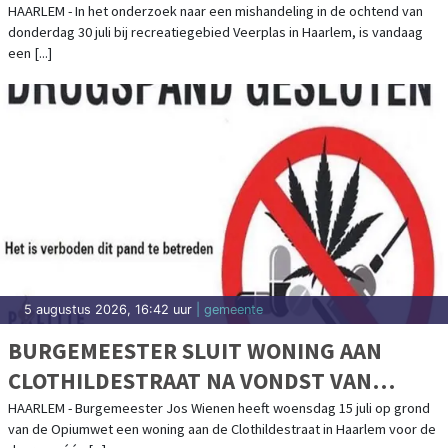
HAARLEM - In het onderzoek naar een mishandeling in de ochtend van
donderdag 30 juli bij recreatiegebied Veerplas in Haarlem, is vandaag
een [...]
5 augustus 2026, 16:42 uur
| gemeente
BURGEMEESTER SLUIT WONING AAN
CLOTHILDESTRAAT NA VONDST VAN
DRUGS
HAARLEM - Burgemeester Jos Wienen heeft woensdag 15 juli op grond
van de Opiumwet een woning aan de Clothildestraat in Haarlem voor de