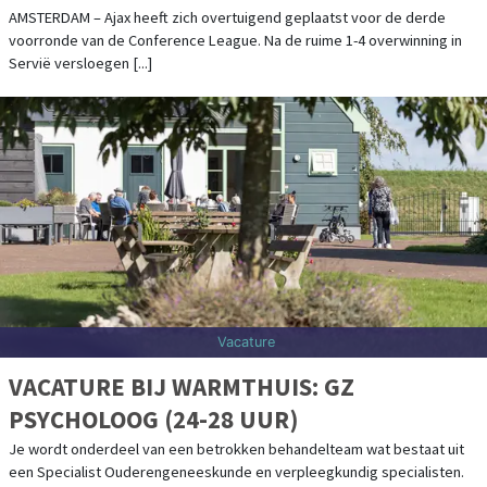
DANKZIJ HATTRICK GLOUKH
AMSTERDAM – Ajax heeft zich overtuigend geplaatst voor de derde
voorronde van de Conference League. Na de ruime 1-4 overwinning in
Servië versloegen [...]
Vacature
VACATURE BIJ WARMTHUIS: GZ
PSYCHOLOOG (24-28 UUR)
Je wordt onderdeel van een betrokken behandelteam wat bestaat uit
een Specialist Ouderengeneeskunde en verpleegkundig specialisten.