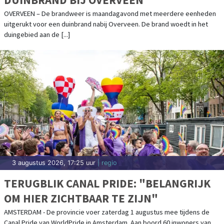
OVERVEEN – De brandweer is maandagavond met meerdere eenheden
uitgerukt voor een duinbrand nabij Overveen. De brand woedt in het
duingebied aan de [...]
3 augustus 2026, 17:25 uur
| regio
TERUGBLIK CANAL PRIDE: "BELANGRIJK
OM HIER ZICHTBAAR TE ZIJN"
AMSTERDAM - De provincie voer zaterdag 1 augustus mee tijdens de
Canal Pride van WorldPride in Amsterdam. Aan boord 60 inwoners van