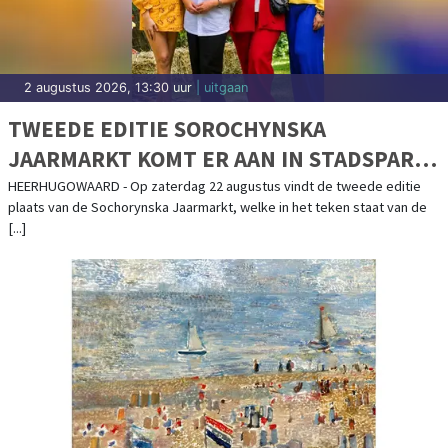
2 augustus 2026, 13:30 uur
| uitgaan
TWEEDE EDITIE SOROCHYNSKA
JAARMARKT KOMT ER AAN IN STADSPARK
DE PAREL
HEERHUGOWAARD - Op zaterdag 22 augustus vindt de tweede editie
plaats van de Sochorynska Jaarmarkt, welke in het teken staat van de
[...]