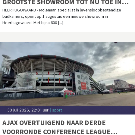
GROOTSTE SHOWROOM TOT NU TOE IN
HEERHUGOWAARD
HEERHUGOWAARD - Molenaar, specialist in levensloopbestendige
badkamers, opent op 1 augustus een nieuwe showroom in
Heerhugowaard. Met bijna 600 [...]
30 juli 2026, 22:01 uur
| sport
AJAX OVERTUIGEND NAAR DERDE
VOORRONDE CONFERENCE LEAGUE