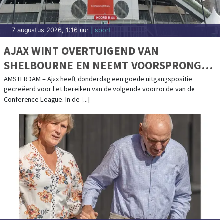
7 augustus 2026, 1:16 uur
| sport
AJAX WINT OVERTUIGEND VAN
SHELBOURNE EN NEEMT VOORSPRONG
RICHTING VOLGENDE RONDE
AMSTERDAM – Ajax heeft donderdag een goede uitgangspositie
gecreëerd voor het bereiken van de volgende voorronde van de
Conference League. In de [...]