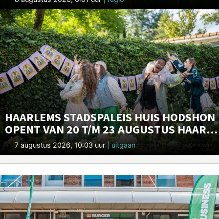
HAARLEMS STADSPALEIS HUIS HODSHON
OPENT VAN 20 T/M 23 AUGUSTUS HAAR
DEUREN VOOR CULTUREEL FESTIVAL
7 augustus 2026, 10:03 uur
| uitgaan
HENDRICKS KARAVAAN