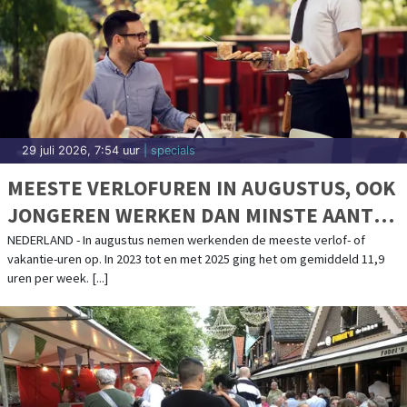
29 juli 2026, 7:54 uur
| specials
MEESTE VERLOFUREN IN AUGUSTUS, OOK
JONGEREN WERKEN DAN MINSTE AANTAL
UREN
NEDERLAND - In augustus nemen werkenden de meeste verlof- of
vakantie-uren op. In 2023 tot en met 2025 ging het om gemiddeld 11,9
uren per week. [...]