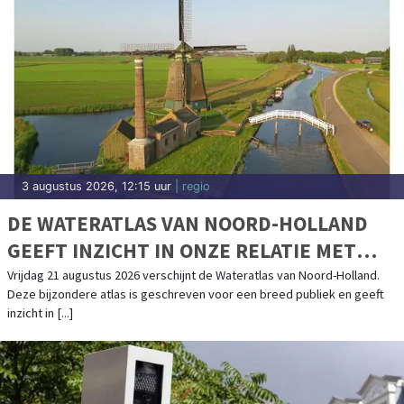
3 augustus 2026, 12:15 uur
| regio
DE WATERATLAS VAN NOORD-HOLLAND
GEEFT INZICHT IN ONZE RELATIE MET
WATER
Vrijdag 21 augustus 2026 verschijnt de Wateratlas van Noord-Holland.
Deze bijzondere atlas is geschreven voor een breed publiek en geeft
inzicht in [...]