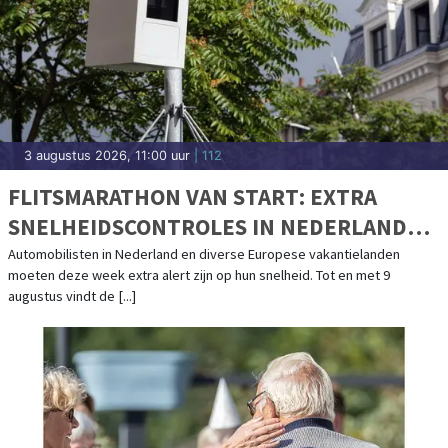
3 augustus 2026, 11:00 uur
| 112
FLITSMARATHON VAN START: EXTRA
SNELHEIDSCONTROLES IN NEDERLAND
EN POPULAIRE VAKANTIELANDEN
Automobilisten in Nederland en diverse Europese vakantielanden
moeten deze week extra alert zijn op hun snelheid. Tot en met 9
augustus vindt de [...]