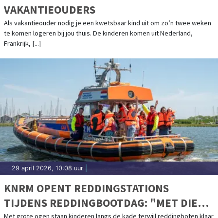
VAKANTIEOUDERS
Als vakantieouder nodig je een kwetsbaar kind uit om zo’n twee weken
te komen logeren bij jou thuis. De kinderen komen uit Nederland,
Frankrijk, [...]
29 april 2026, 10:08 uur
|
KNRM OPENT REDDINGSTATIONS
TIJDENS REDDINGBOOTDAG: "MET DIE
BOOT OVER DE GOLVEN, DAT VERGEET JE
Met grote ogen staan kinderen langs de kade terwijl reddingboten klaar