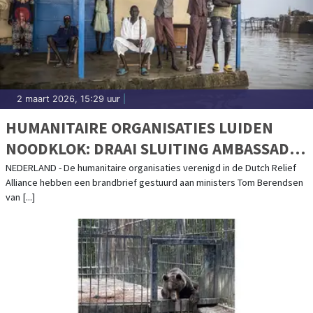
2 maart 2026, 15:29 uur
|
HUMANITAIRE ORGANISATIES LUIDEN
NOODKLOK: DRAAI SLUITING AMBASSADE
ZUID-SOEDAN TERUG
NEDERLAND - De humanitaire organisaties verenigd in de Dutch Relief
Alliance hebben een brandbrief gestuurd aan ministers Tom Berendsen
van [...]