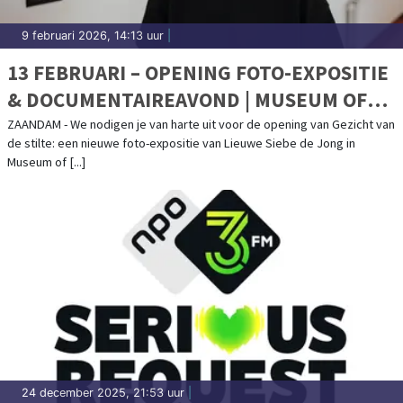
9 februari 2026, 14:13 uur
|
13 FEBRUARI – OPENING FOTO-EXPOSITIE
& DOCUMENTAIREAVOND | MUSEUM OF
HUMANITY
ZAANDAM - We nodigen je van harte uit voor de opening van Gezicht van
de stilte: een nieuwe foto-expositie van Lieuwe Siebe de Jong in
Museum of [...]
24 december 2025, 21:53 uur
|