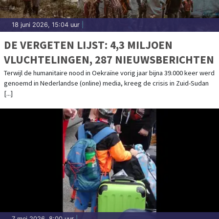
18 juni 2026, 15:04 uur
|
DE VERGETEN LIJST: 4,3 MILJOEN
VLUCHTELINGEN, 287 NIEUWSBERICHTEN
Terwijl de humanitaire nood in Oekraïne vorig jaar bijna 39.000 keer werd
genoemd in Nederlandse (online) media, kreeg de crisis in Zuid-Sudan
[...]
7 mei 2026, 8:00 uur
|