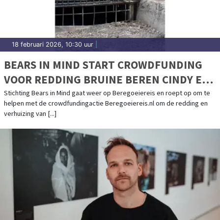
18 februari 2026, 10:30 uur
|
BEARS IN MIND START CROWDFUNDING
VOOR REDDING BRUINE BEREN CINDY EN
FELIPE UIT AZERBEIDZJAN
Stichting Bears in Mind gaat weer op Beregoeiereis en roept op om te
helpen met de crowdfundingactie Beregoeiereis.nl om de redding en
verhuizing van [...]