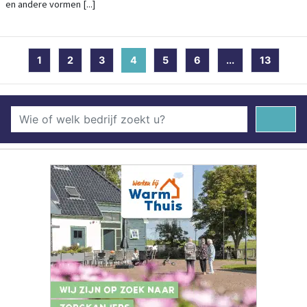
en andere vormen [...]
1
2
3
4
(current)
5
6
...
13