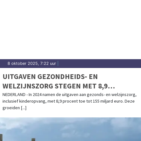
8 oktober 2025, 7:22 uur
|
UITGAVEN GEZONDHEIDS- EN
WELZIJNSZORG STEGEN MET 8,9
PROCENT IN 2024
NEDERLAND - In 2024 namen de uitgaven aan gezonds- en welzijnszorg,
inclusief kinderopvang, met 8,9 procent toe tot 155 miljard euro. Deze
groeiden [...]