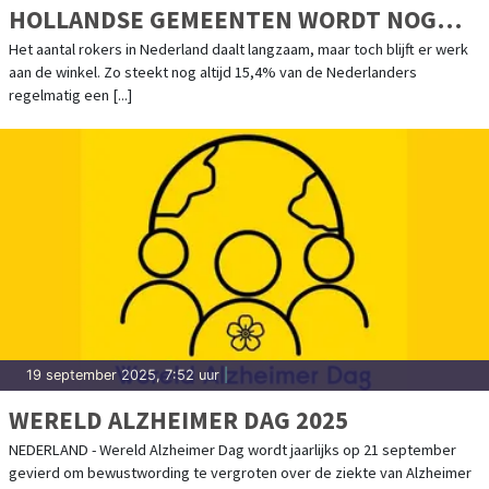
HOLLANDSE GEMEENTEN WORDT NOG
VOLOP GEROOKT
Het aantal rokers in Nederland daalt langzaam, maar toch blijft er werk
aan de winkel. Zo steekt nog altijd 15,4% van de Nederlanders
regelmatig een [...]
19 september 2025, 7:52 uur
|
WERELD ALZHEIMER DAG 2025
NEDERLAND - Wereld Alzheimer Dag wordt jaarlijks op 21 september
gevierd om bewustwording te vergroten over de ziekte van Alzheimer