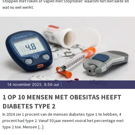
OF VAPEN
Stoppen met roken of vapen met Stoptober: waarom het niet lukte en
wat nu wel werkt.
14 november 2025, 8:59 uur
|
1 OP 10 MENSEN MET OBESITAS HEEFT
DIABETES TYPE 2
In 2024 zei 1 procent van de mensen diabetes type 1 te hebben, 4
procent had type 2. Vanaf 50 jaar neemt vooral het percentage met
type 2 toe. Mensen [...]