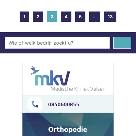
1
2
3
(current)
4
5
...
13