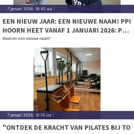
7 januari 2026, 18:42 uur
|
EEN NIEUW JAAR: EEN NIEUWE NAAM! PPI
HOORN HEET VANAF 1 JANUARI 2026: PPI
NOORD-HOLLAND
Waarom een nieuwe naam?
7 januari 2026, 16:19 uur
|
"ONTDEK DE KRACHT VAN PILATES BIJ TO