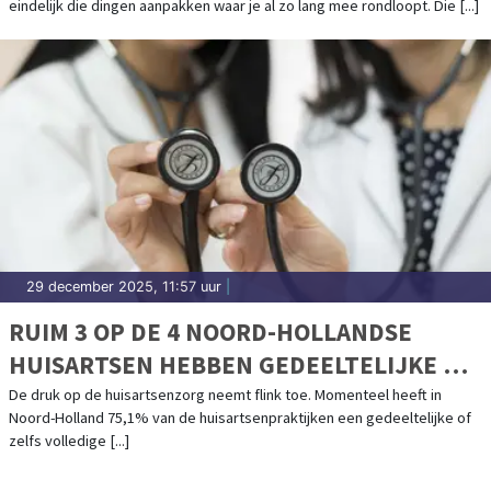
eindelijk die dingen aanpakken waar je al zo lang mee rondloopt. Die [...]
29 december 2025, 11:57 uur
|
RUIM 3 OP DE 4 NOORD-HOLLANDSE
HUISARTSEN HEBBEN GEDEELTELIJKE OF
VOLLEDIGE PATIËNTENSTOP
De druk op de huisartsenzorg neemt flink toe. Momenteel heeft in
Noord-Holland 75,1% van de huisartsenpraktijken een gedeeltelijke of
zelfs volledige [...]