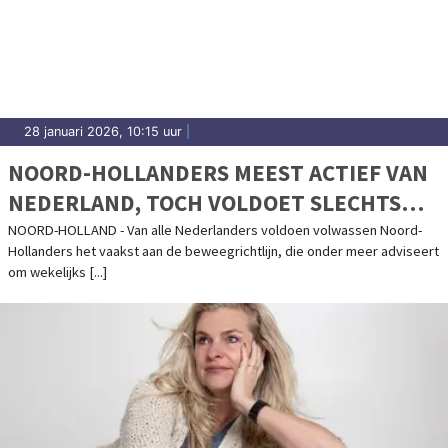
28 januari 2026, 10:15 uur
|
NOORD-HOLLANDERS MEEST ACTIEF VAN
NEDERLAND, TOCH VOLDOET SLECHTS
HELFT AAN BEWEEGRICHTLIJN
NOORD-HOLLAND - Van alle Nederlanders voldoen volwassen Noord-
Hollanders het vaakst aan de beweegrichtlijn, die onder meer adviseert
om wekelijks [...]