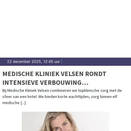
22 december 2025, 12:45 uur
|
MEDISCHE KLINIEK VELSEN RONDT
INTENSIEVE VERBOUWING
HOOFDGEBOUW AF
Bij Medische Kliniek Velsen combineren we topklinische zorg met de
sfeer van een hotel. We bieden korte wachttijden, zorg binnen elf
medische [...]