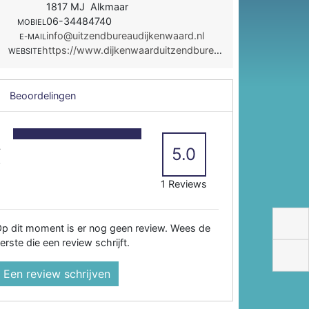
1817 MJ Alkmaar
06-34484740
MOBIEL
info@uitzendbureaudijkenwaard.nl
E-MAIL
https://www.dijkenwaarduitzendbureau.nl/
WEBSITE
Beoordelingen
5
4
5.0
3
2
1 Reviews
p dit moment is er nog geen review. Wees de
erste die een review schrijft.
Een review schrijven