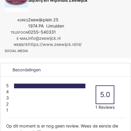
Slijterij en Wijnhuis Zeewijck
Zeewijkplein 25
ADRES
1974 PA IJmuiden
0255-540331
TELEFOON
info@zeewijck.nl
E-MAIL
https://www.zeewijck.nl/nl/
WEBSITE
SOCIAL MEDIA
Beoordelingen
5
4
5.0
3
2
1 Reviews
1
Op dit moment is er nog geen review. Wees de eerste die