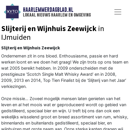
HAARLEMMERDAGBLAD.NL
lokaal nieuws haarlem en omgeving
Slijterij en Wijnhuis Zeewijck
in
IJmuiden
Slijterij en Wijnhuis Zeewijck
Ondernemen zit in ons bloed. Enthousiasme, passie en hard
werken loont en we doen het graag! We zijn trots op ons team en
wat 2005 bereikt hebben. In 2009 onderscheiden met de
prestigieuze ‘Scotch Single Malt Whisky Award’ en in 2008,
2009, 2013 en 2014, Top Tien Finalist bij de ‘Slijterij van het Jaar’
verkiezingen.
Onze missie… Zoveel mogelijk mensen laten genieten van het
leven en al het moois wat er geproduceerd wordt op gebied van
gedistilleerd, speciaal bier en wijn. U treft bij ons dan ook een
wekelijks wisselend groot en breed assortiment van rum, whisky,
binnenlands en buitenlands gedistilleerd, speciaal bier, en
wijnhuizen met grote naam aan. Onze sterke kanten dragen wij