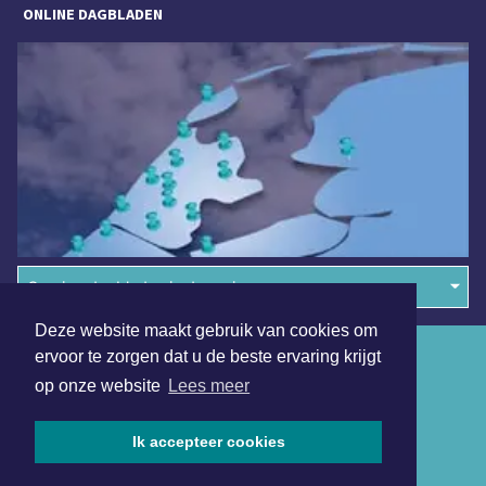
ONLINE DAGBLADEN
Overige dagbladen in de regio
Deze website maakt gebruik van cookies om
Algemene voorwaarden
ervoor te zorgen dat u de beste ervaring krijgt
op onze website
Lees meer
Disclaimer
Privacy Statement
Ik accepteer cookies
Copyright (c) 2026 | Haarlemmerdagblad.nl - Alle rechten