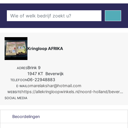
Kringloop AFRIKA
Brink 9
ADRES
1947 KT Beverwijk
06-22948883
TELEFOON
omarelakshar@hotmail.com
E-MAIL
https://allekringloopwinkels.nl/noord-holland/beverwijk/kringloop-afrika
WEBSITE
SOCIAL MEDIA
Beoordelingen