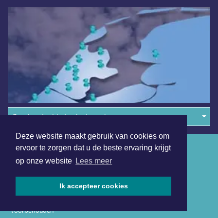
Overige dagbladen in de regio
Deze website maakt gebruik van cookies om
Algemene voorwaarden
ervoor te zorgen dat u de beste ervaring krijgt
op onze website
Lees meer
Disclaimer
Privacy Statement
Ik accepteer cookies
Copyright (c) 2026 | Haarlemmerdagblad.nl - Alle rechten
voorbehouden