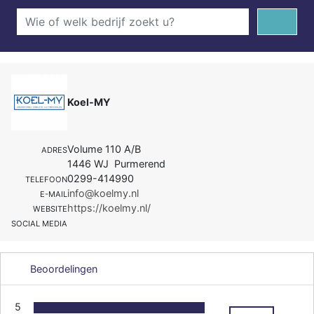
Koel-MY
Volume 110 A/B
ADRES
1446 WJ Purmerend
0299-414990
TELEFOON
info@koelmy.nl
E-MAIL
https://koelmy.nl/
WEBSITE
SOCIAL MEDIA
Beoordelingen
5