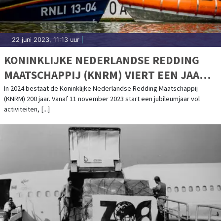
22 juni 2023, 11:13 uur
|
KONINKLIJKE NEDERLANDSE REDDING
MAATSCHAPPIJ (KNRM) VIERT EEN JAAR
LANG 200-JARIG BESTAAN
In 2024 bestaat de Koninklijke Nederlandse Redding Maatschappij
(KNRM) 200 jaar. Vanaf 11 november 2023 start een jubileumjaar vol
activiteiten, [...]