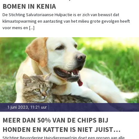
BOMEN IN KENIA
De Stichting Salvatoriaanse Hulpactie is er zich van bewust dat
klimaatopwarming en aantasting van het milieu grote gevolgen heeft
voor mens en [...]
1 juni 2023, 11:21 uur
|
MEER DAN 50% VAN DE CHIPS BIJ
HONDEN EN KATTEN IS NIET JUIST
GEREGISTREERD
Stichting Bevordering Huisdierenwelzijn doet een oproep aan alle