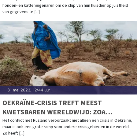
honden- en katteneigenaren om de chip van hun huisdier op juistheid
van gegevens te [...]
31 mei 2023, 12:44 uur
|
OEKRAÏNE-CRISIS TREFT MEEST
KWETSBAREN WERELDWIJD: ZOA
PUBLICEERT JAARVERSLAG 2022
Het conflict met Rusland veroorzaakt niet alleen een crisis in Oekraïne,
maar is ook een grote ramp voor andere crisisgebieden in de wereld.
Zo heeft [...]