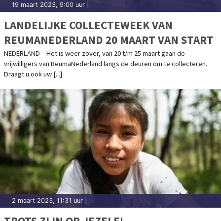
19 maart 2023, 9:00 uur
|
LANDELIJKE COLLECTEWEEK VAN
REUMANEDERLAND 20 MAART VAN START
NEDERLAND – Het is weer zover, van 20 t/m 25 maart gaan de
vrijwilligers van ReumaNederland langs de deuren om te collecteren.
Draagt u ook uw [...]
2 maart 2023, 11:31 uur
|
TROTS ZIJN OP JEZELF!