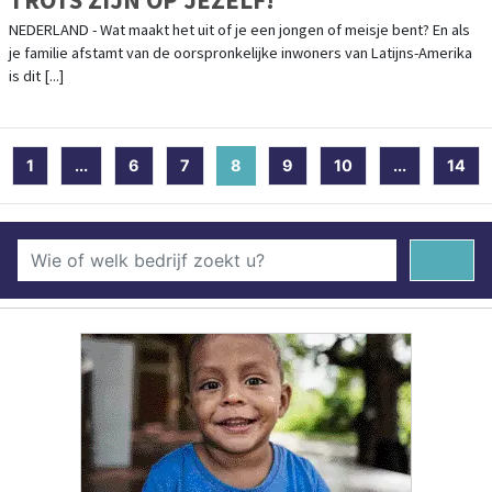
NEDERLAND - Wat maakt het uit of je een jongen of meisje bent? En als
je familie afstamt van de oorspronkelijke inwoners van Latijns-Amerika
is dit [...]
1
...
6
7
8
(current)
9
10
...
14