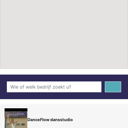
DanceFlow dansstudio