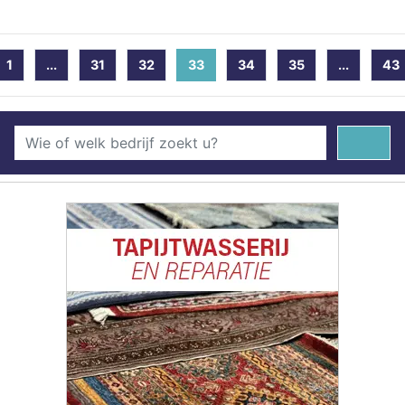
1
...
31
32
33
(current)
34
35
...
43