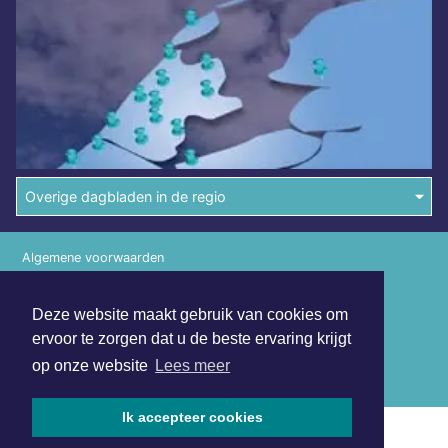
Overige dagbladen in de regio
Algemene voorwaarden
Disclaimer
Deze website maakt gebruik van cookies om
Privacy Statement
ervoor te zorgen dat u de beste ervaring krijgt
op onze website
Lees meer
Copyright (c) 2026 | Haarlemmerdagblad.nl - Alle rechten
voorbehouden
Ik accepteer cookies