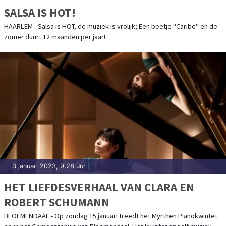
SALSA IS HOT!
HAARLEM - Salsa is HOT, de muziek is vrolijk; Een beetje "Caribe" en de
zomer duurt 12 maanden per jaar!
3 januari 2023, 9:28 uur
|
HET LIEFDESVERHAAL VAN CLARA EN
ROBERT SCHUMANN
BLOEMENDAAL - Op zondag 15 januari treedt het Myrthen Pianokwintet