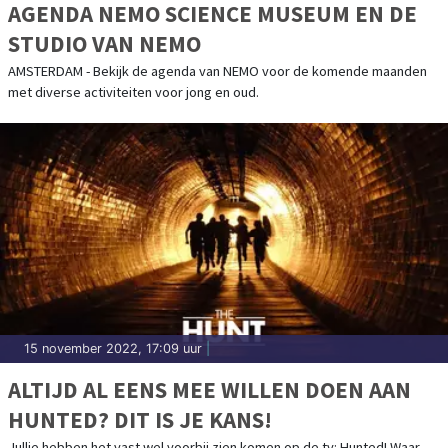
AGENDA NEMO SCIENCE MUSEUM EN DE
STUDIO VAN NEMO
AMSTERDAM - Bekijk de agenda van NEMO voor de komende maanden
met diverse activiteiten voor jong en oud.
15 november 2022, 17:09 uur
|
ALTIJD AL EENS MEE WILLEN DOEN AAN
HUNTED? DIT IS JE KANS!
Jullie hebben het vast wel voorbij zien komen op de tv: Hunted! Waar