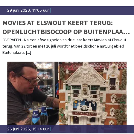
29 juni 2026, 11:05 uur
|
MOVIES AT ELSWOUT KEERT TERUG:
OPENLUCHTBISOCOOP OP BUITENPLAATS
ELSWOUT VAN 22 T/M 26 JULI
OVERVEEN - Na een afwezigheid van drie jaar keert Movies at Elswout
terug. Van 22 tot en met 26 juli wordt het beeldschone natuurgebied
Buitenplaats [...]
26 juni 2026, 15:14 uur
|