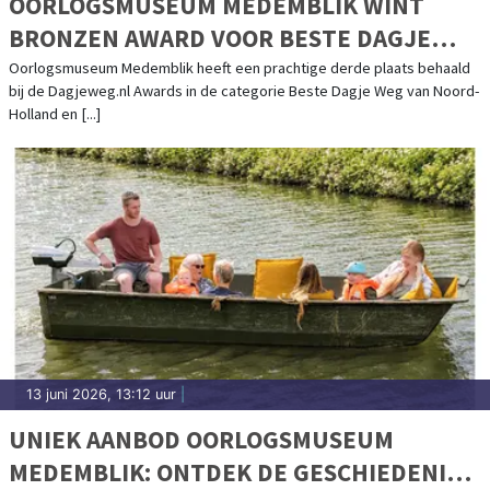
OORLOGSMUSEUM MEDEMBLIK WINT
BRONZEN AWARD VOOR BESTE DAGJE
WEG VAN NOORD-HOLLAND!
Oorlogsmuseum Medemblik heeft een prachtige derde plaats behaald
bij de Dagjeweg.nl Awards in de categorie Beste Dagje Weg van Noord-
Holland en [...]
13 juni 2026, 13:12 uur
|
UNIEK AANBOD OORLOGSMUSEUM
MEDEMBLIK: ONTDEK DE GESCHIEDENIS