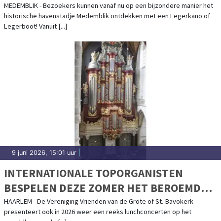
VANUIT EEN LEGERBOOT OF LEGERKANO
MEDEMBLIK - Bezoekers kunnen vanaf nu op een bijzondere manier het
historische havenstadje Medemblik ontdekken met een Legerkano of
Legerboot! Vanuit [...]
9 juni 2026, 15:01 uur
|
INTERNATIONALE TOPORGANISTEN
BESPELEN DEZE ZOMER HET BEROEMDE
MÜLLER-ORGEL IN HAARLEM
HAARLEM - De Vereniging Vrienden van de Grote of St.-Bavokerk
presenteert ook in 2026 weer een reeks lunchconcerten op het