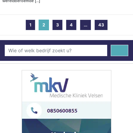
wereldberoemde [...]
1
2
(current)
3
4
...
43