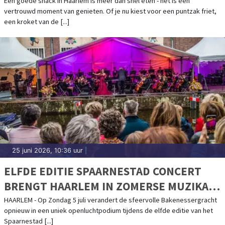
Een goede snack in Haarlem is meer dan snel eten - het is een
vertrouwd moment van genieten. Of je nu kiest voor een puntzak friet,
een kroket van de [...]
25 juni 2026, 10:36 uur
|
ELFDE EDITIE SPAARNESTAD CONCERT
BRENGT HAARLEM IN ZOMERSE MUZIKALE
SFEER
HAARLEM - Op Zondag 5 juli verandert de sfeervolle Bakenessergracht
opnieuw in een uniek openluchtpodium tijdens de elfde editie van het
Spaarnestad [...]