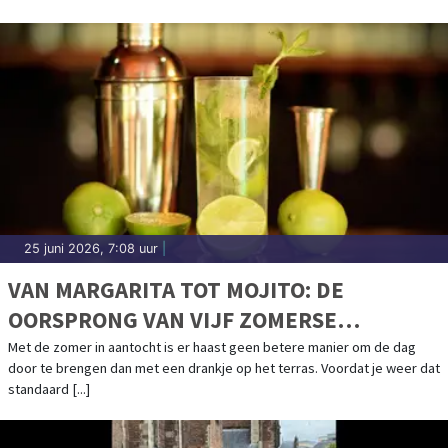
25 juni 2026, 7:08 uur
|
VAN MARGARITA TOT MOJITO: DE
OORSPRONG VAN VIJF ZOMERSE
COCKTAILKLASSIEKERS
Met de zomer in aantocht is er haast geen betere manier om de dag
door te brengen dan met een drankje op het terras. Voordat je weer dat
standaard [...]