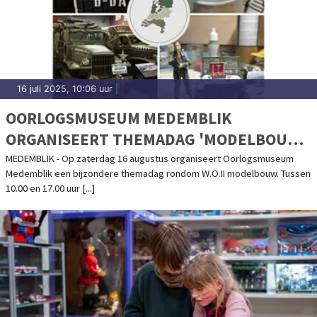
16 juli 2025, 10:06 uur
|
OORLOGSMUSEUM MEDEMBLIK
ORGANISEERT THEMADAG 'MODELBOUW'
- 16 AUGUSTUS 2025
MEDEMBLIK - Op zaterdag 16 augustus organiseert Oorlogsmuseum
Medemblik een bijzondere themadag rondom W.O.II modelbouw. Tussen
10.00 en 17.00 uur [...]