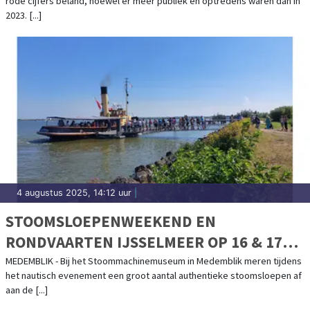
rode cijfers beland, hoewel er meer publiek en optredens waren dan in
2023. [...]
4 augustus 2025, 14:12 uur
|
STOOMSLOEPENWEEKEND EN
RONDVAARTEN IJSSELMEER OP 16 & 17
AUGUSTUS
MEDEMBLIK - Bij het Stoommachinemuseum in Medemblik meren tijdens
het nautisch evenement een groot aantal authentieke stoomsloepen af
aan de [...]