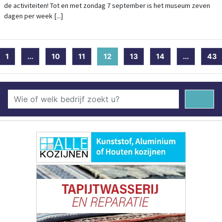
de activiteiten! Tot en met zondag 7 september is het museum zeven
dagen per week [...]
1
...
10
11
12
(current)
13
14
...
43