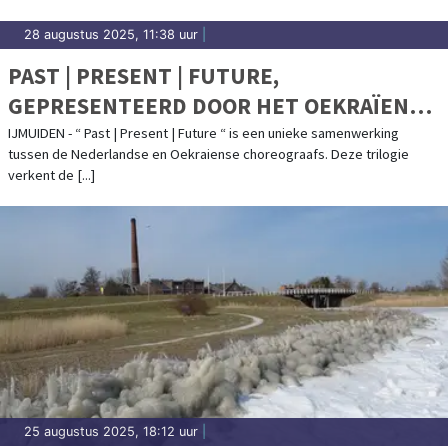
28 augustus 2025, 11:38 uur
|
PAST | PRESENT | FUTURE,
GEPRESENTEERD DOOR HET OEKRAÏENSE
INTERNATIONALE BALLET IN
IJMUIDEN - “ Past | Present | Future “ is een unieke samenwerking
tussen de Nederlandse en Oekraiense choreograafs. Deze trilogie
HAVENTHEATER, IJMUIDEN
verkent de [...]
25 augustus 2025, 18:12 uur
|