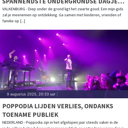
SPANNENDSTE ONDERGRONDSE DAGJE
UIT IN VALKENBURG
VALKENBURG - Diep onder de grond ligt het zwarte goud. Een mijn-gids
zal je meenemen op ontdekking. Ga samen met kinderen, vrienden of
familie op [...]
9 augustus 2025, 20:33 uur
|
POPPODIA LIJDEN VERLIES, ONDANKS
TOENAME PUBLIEK
NEDERLAND - Poppodia zijn in het afgelopen jaar steeds vaker in de