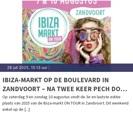
28 juli 2025, 15:13 uur
|
IBIZA-MARKT OP DE BOULEVARD IN
ZANDVOORT – NA TWEE KEER PECH DOOR
HET WEER GAAN WE VOOR EEN LAATSTE
Op zaterdag 9 en zondag 10 augustus vindt de 3e en laatste editie
plaats van 2025 van de Ibiza-markt ON TOUR in Zandvoort. Dit weekend
MOOI WEEKEND!
enkel op de [...]