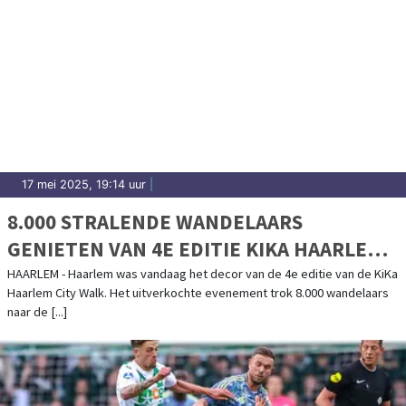
17 mei 2025, 19:14 uur
|
8.000 STRALENDE WANDELAARS
GENIETEN VAN 4E EDITIE KIKA HAARLEM
CITY WALK
HAARLEM - Haarlem was vandaag het decor van de 4e editie van de KiKa
Haarlem City Walk. Het uitverkochte evenement trok 8.000 wandelaars
naar de [...]