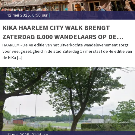
12 mei 2025, 8:56 uur
|
KIKA HAARLEM CITY WALK BRENGT
ZATERDAG 8.000 WANDELAARS OP DE
BEEN
HAARLEM - De 4e editie van het uitverkochte wandelevenement zorgt
voor veel gezelligheid in de stad Zaterdag 17 mei staat de 4e editie van
de KiKa [...]
11 mei 2025, 21:14 uur
|