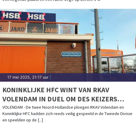
17 mei 2025, 21:17 uur
|
KONINKLIJKE HFC WINT VAN RKAV
VOLENDAM IN DUEL OM DES KEIZERS
BAARD
VOLENDAM - De twee Noord-Hollandse ploegen RKAV Volendam en
Koninklijke HFC hadden zich reeds veilig gespeeld in de Tweede Divisie
en speelden op de [...]