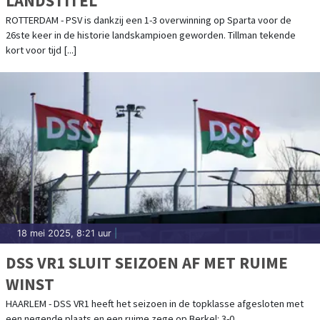
LANDSTITEL
ROTTERDAM - PSV is dankzij een 1-3 overwinning op Sparta voor de
26ste keer in de historie landskampioen geworden. Tillman tekende
kort voor tijd [...]
18 mei 2025, 8:21 uur
|
DSS VR1 SLUIT SEIZOEN AF MET RUIME
WINST
HAARLEM - DSS VR1 heeft het seizoen in de topklasse afgesloten met
een negende plaats en een ruime zege op Berkel: 3-0.