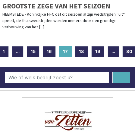
GROOTSTE ZEGE VAN HET SEIZOEN
HEEMSTEDE - Koninklijke HFC dat dit seizoen al zijn wedstrijden "uit"
speelt, de thuiswedstrijden worden immers door een grondige
verbouwing van het [...]
1
...
15
16
17
(current)
18
19
...
80