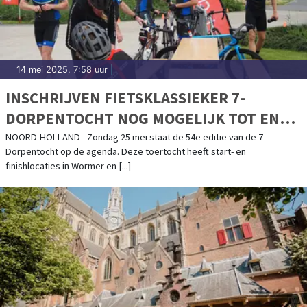
14 mei 2025, 7:58 uur
|
INSCHRIJVEN FIETSKLASSIEKER 7-
DORPENTOCHT NOG MOGELIJK TOT EN
MET 23 MEI
NOORD-HOLLAND - Zondag 25 mei staat de 54e editie van de 7-
Dorpentocht op de agenda. Deze toertocht heeft start- en
finishlocaties in Wormer en [...]