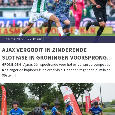
14 mei 2025, 22:13 uur
|
AJAX VERGOOIT IN ZINDERENDE
SLOTFASE IN GRONINGEN VOORSPRONG
EN KOPPOSITIE
GRONINGEN - Ajax is één speelronde voor het einde van de competitie
niet langer de koploper in de eredivisie. Door een tegendoelpunt in de
99ste [...]