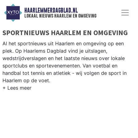
HAARLEMMERDAGBLAD.NL
lokaal nieuws haarlem en omgeving
SPORTNIEUWS HAARLEM EN OMGEVING
Al het sportnieuws uit Haarlem en omgeving op een
plek. Op Haarlems Dagblad vind je uitslagen,
wedstrijdverslagen en het laatste nieuws over lokale
sportclubs en sportevenementen. Van voetbal en
handbal tot tennis en atletiek - wij volgen de sport in
Haarlem op de voet.
LOKALE SPORT HAARLEM
Van HFC Haarlem en Sparta Haarlem tot roeien op de
Spaarne en atletiek bij AV Haarlem — de sport in
Haarlem heeft een rijke traditie. Blijf op de hoogte van
alle sportieve uitslagen en prestaties in Haarlem.