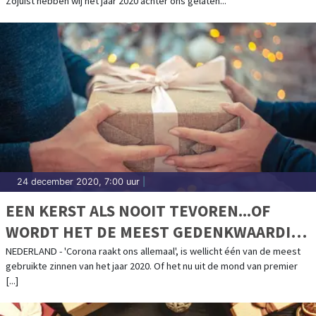
Zojuist hebben wij het jaar 2020 achter ons gelaten...
24 december 2020, 7:00 uur
|
EEN KERST ALS NOOIT TEVOREN...OF
WORDT HET DE MEEST GEDENKWAARDIGE
KERST OOIT?
NEDERLAND - 'Corona raakt ons allemaal', is wellicht één van de meest
gebruikte zinnen van het jaar 2020. Of het nu uit de mond van premier
[...]