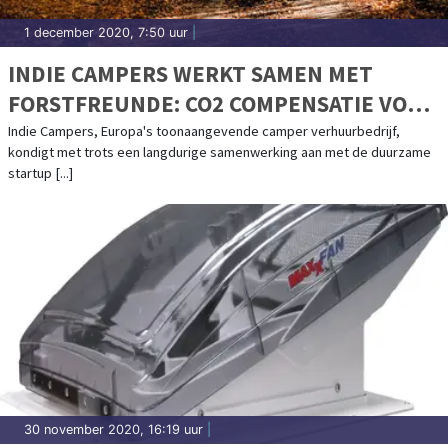
1 december 2020, 7:50 uur
|
INDIE CAMPERS WERKT SAMEN MET
FORSTFREUNDE: CO2 COMPENSATIE VOOR
JE ROADTRIP DOOR HET PLANTEN VAN
Indie Campers, Europa's toonaangevende camper verhuurbedrijf,
kondigt met trots een langdurige samenwerking aan met de duurzame
BOMEN
startup [...]
30 november 2020, 16:19 uur
|