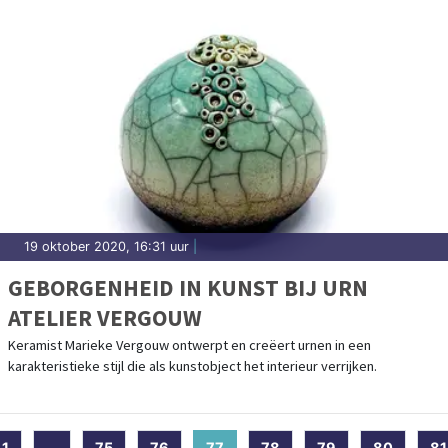
19 oktober 2020, 16:31 uur
|
GEBORGENHEID IN KUNST BIJ URN
ATELIER VERGOUW
Keramist Marieke Vergouw ontwerpt en creëert urnen in een
karakteristieke stijl die als kunstobject het interieur verrijken.
1
...
75
76
77
(current)
78
79
80
81