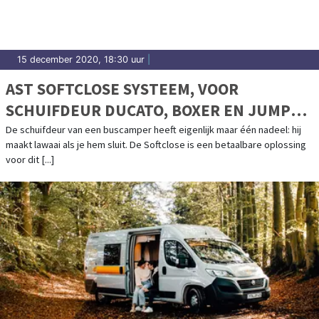
15 december 2020, 18:30 uur
|
AST SOFTCLOSE SYSTEEM, VOOR
SCHUIFDEUR DUCATO, BOXER EN JUMPER
>2006
De schuifdeur van een buscamper heeft eigenlijk maar één nadeel: hij
maakt lawaai als je hem sluit. De Softclose is een betaalbare oplossing
voor dit [...]