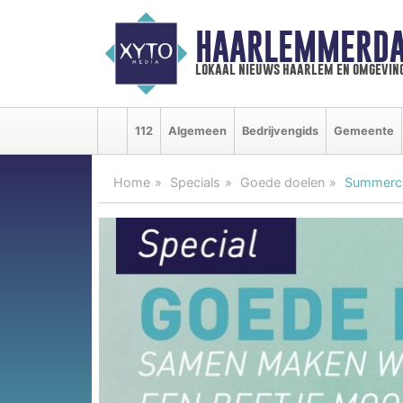
HAARLEMMERDA
lokaal nieuws haarlem en omgevin
112
Algemeen
Bedrijvengids
Gemeente
Home
Specials
Goede doelen
Summerc