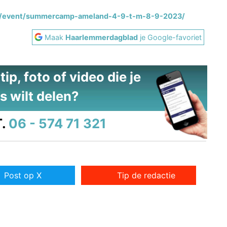
e.nl/event/summercamp-ameland-4-9-t-m-8-9-2023/
Maak
Haarlemmerdagblad
je Google-favoriet
ip, foto of video die je
s wilt delen?
.
06 - 574 71 321
Post op X
Tip de redactie