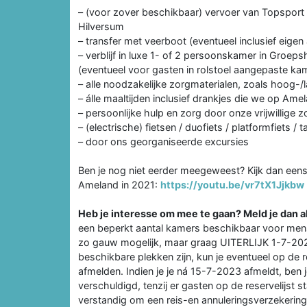
– (voor zover beschikbaar) vervoer van Topsport 
Hilversum
– transfer met veerboot (eventueel inclusief eigen
– verblijf in luxe 1- of 2 persoonskamer in Groep
(eventueel voor gasten in rolstoel aangepaste ka
– alle noodzakelijke zorgmaterialen, zoals hoog-/
– álle maaltijden inclusief drankjes die we op Ame
– persoonlijke hulp en zorg door onze vrijwillige 
– (electrische) fietsen / duofiets / platformfiets /
– door ons georganiseerde excursies
Ben je nog niet eerder meegeweest? Kijk dan eens
Ameland in 2021:
https://youtu.be/vr7tX1Jjkbw
Heb je interesse om mee te gaan? Meld je dan a
een beperkt aantal kamers beschikbaar voor mensen d
zo gauw mogelijk, maar graag UITERLIJK 1-7-202
beschikbare plekken zijn, kun je eventueel op de 
afmelden. Indien je je ná 15-7-2023 afmeldt, ben j
verschuldigd, tenzij er gasten op de reservelijst 
verstandig om een reis-en annuleringsverzekering a