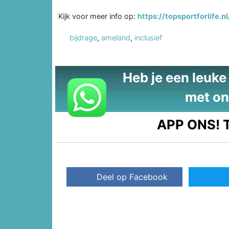
Kijk voor meer info op:
https://topsportforlif
bijdrage
,
ameland
,
inclusief
Heb je een leuke t
met on
APP ONS!
T
Deel op Facebook