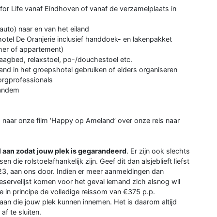
for Life vanaf Eindhoven of vanaf de verzamelplaats in
 auto) naar en van het eiland
shotel De Oranjerie inclusief handdoek- en lakenpakket
mer of appartement)
laagbed, relaxstoel, po-/douchestoel etc.
land in het groepshotel gebruiken of elders organiseren
zorgprofessionals
 tandem
 naar onze film ‘Happy op Ameland’ over onze reis naar
l aan zodat jouw plek is gegarandeerd
. Er zijn ook slechts
ie rolstoelafhankelijk zijn. Geef dit dan alsjeblieft liefst
3, aan ons door. Indien er meer aanmeldingen dan
reservelijst komen voor het geval iemand zich alsnog wil
e in principe de volledige reissom van €375 p.p.
staan die jouw plek kunnen innemen. Het is daarom altijd
f te sluiten.