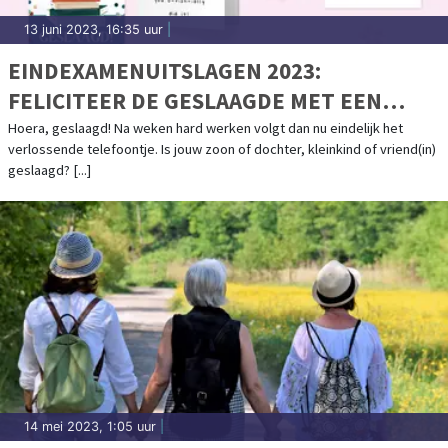
13 juni 2023, 16:35 uur
|
EINDEXAMENUITSLAGEN 2023:
FELICITEER DE GESLAAGDE MET EEN
KAART!
Hoera, geslaagd! Na weken hard werken volgt dan nu eindelijk het
verlossende telefoontje. Is jouw zoon of dochter, kleinkind of vriend(in)
geslaagd? [...]
14 mei 2023, 1:05 uur
|