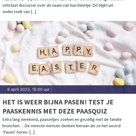
ontstaat discussie over de naam van hun kleintje. Dit blijkt uit
NIET GELUKT
onderzoek van [...]
6 april 2023, 15:00 uur
|
HET IS WEER BIJNA PASEN! TEST JE
PAASKENNIS MET DEZE PAASQUIZ
Extra lang weekend, paaseitjes zoeken en gezellig met de familie
brunchen… De meeste mensen denken hieraan als ze het woord
‘Pasen’ horen. [...]