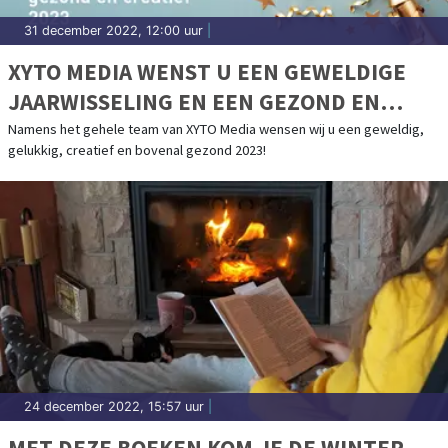
31 december 2022, 12:00 uur
|
XYTO MEDIA WENST U EEN GEWELDIGE
JAARWISSELING EN EEN GEZOND EN
CREATIEF 2023
Namens het gehele team van XYTO Media wensen wij u een geweldig,
gelukkig, creatief en bovenal gezond 2023!
24 december 2022, 15:57 uur
|
MET DEZE BOEKEN KOM JE DE WINTER