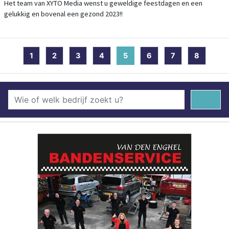
Het team van XYTO Media wenst u geweldige feestdagen en een
gelukkig en bovenal een gezond 2023!!
1
2
3
4
5
(current)
6
7
8