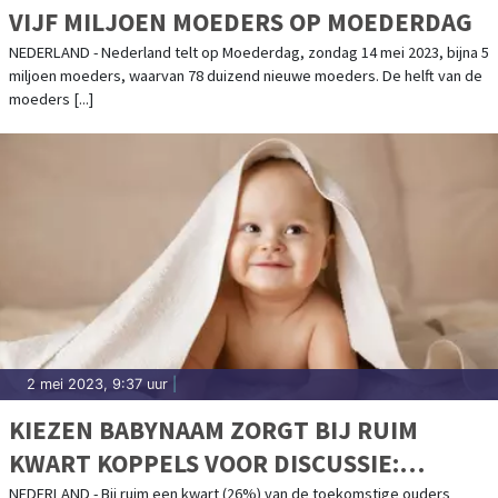
VIJF MILJOEN MOEDERS OP MOEDERDAG
NEDERLAND - Nederland telt op Moederdag, zondag 14 mei 2023, bijna 5
miljoen moeders, waarvan 78 duizend nieuwe moeders. De helft van de
moeders [...]
2 mei 2023, 9:37 uur
|
KIEZEN BABYNAAM ZORGT BIJ RUIM
KWART KOPPELS VOOR DISCUSSIE:
GEHEIMHOUDEN NAAM BIJ EEN OP TIEN
NEDERLAND - Bij ruim een kwart (26%) van de toekomstige ouders