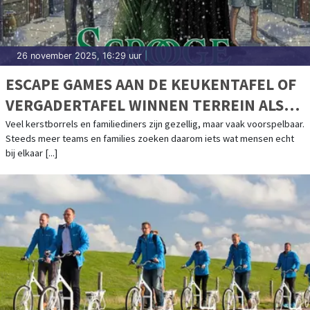
26 november 2025, 16:29 uur
|
ESCAPE GAMES AAN DE KEUKENTAFEL OF
VERGADERTAFEL WINNEN TERREIN ALS
KERSTACTIVITEIT
Veel kerstborrels en familiediners zijn gezellig, maar vaak voorspelbaar.
Steeds meer teams en families zoeken daarom iets wat mensen echt
bij elkaar [...]