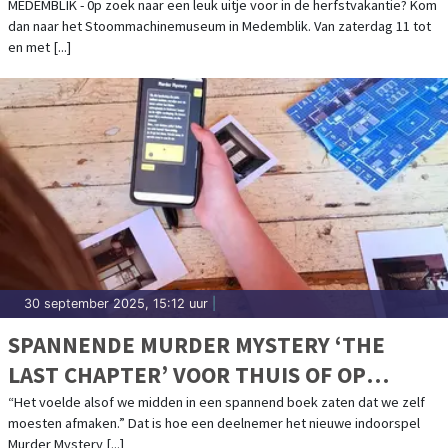
MEDEMBLIK - 0p zoek naar een leuk uitje voor in de herfstvakantie? Kom
dan naar het Stoommachinemuseum in Medemblik. Van zaterdag 11 tot
en met [...]
30 september 2025, 15:12 uur
|
SPANNENDE MURDER MYSTERY ‘THE
LAST CHAPTER’ VOOR THUIS OF OP
LOCATIE
“Het voelde alsof we midden in een spannend boek zaten dat we zelf
moesten afmaken.” Dat is hoe een deelnemer het nieuwe indoorspel
Murder Mystery [...]