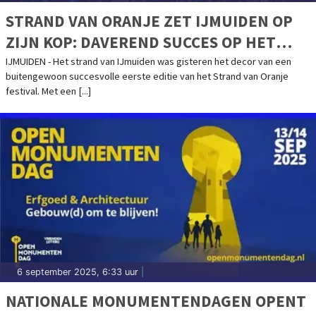
STRAND VAN ORANJE ZET IJMUIDEN OP
ZIJN KOP: DAVEREND SUCCES OP HET
STRAND SMAAKT NAAR MEER, EDITIE 2026
IJMUIDEN - Het strand van IJmuiden was gisteren het decor van een
buitengewoon succesvolle eerste editie van het Strand van Oranje
AANGEKONDIGD
festival. Met een [...]
6 september 2025, 6:33 uur
|
NATIONALE MONUMENTENDAGEN OPENT