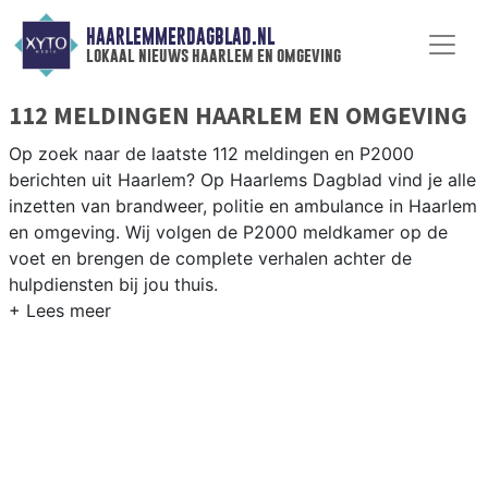
HAARLEMMERDAGBLAD.NL
lokaal nieuws haarlem en omgeving
112 MELDINGEN HAARLEM EN OMGEVING
Op zoek naar de laatste 112 meldingen en P2000
berichten uit Haarlem? Op Haarlems Dagblad vind je alle
inzetten van brandweer, politie en ambulance in Haarlem
en omgeving. Wij volgen de P2000 meldkamer op de
voet en brengen de complete verhalen achter de
hulpdiensten bij jou thuis.
P2000 MELDINGEN HAARLEM
Van incidenten op de N200 en de Schipholweg tot
meldingen in Haarlem-Noord, Schalkwijk, Spaarndam en
de historische binnenstad — wij brengen het 112-nieuws.