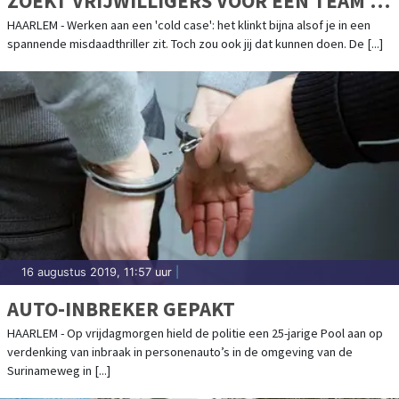
ZOEKT VRIJWILLIGERS VOOR EEN TEAM IN
HAARLEM
HAARLEM - Werken aan een 'cold case': het klinkt bijna alsof je in een
spannende misdaadthriller zit. Toch zou ook jij dat kunnen doen. De [...]
16 augustus 2019, 11:57 uur
|
AUTO-INBREKER GEPAKT
HAARLEM - Op vrijdagmorgen hield de politie een 25-jarige Pool aan op
verdenking van inbraak in personenauto’s in de omgeving van de
Surinameweg in [...]