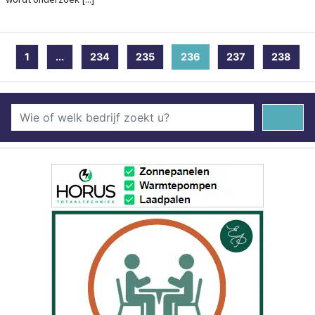
1
...
234
235
236
(current)
237
238