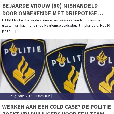
BEJAARDE VROUW (80) MISHANDELD
DOOR ONBEKENDE MET DRIEPOTIGE
HOND
HAARLEM - Een bejaarde vrouw is vorige week zondag tijdens het
uitlaten van haar hond in de Haarlemse Leidsebuurt mishandeld. Het 80-
jarige [...]
16 augustus 2019, 19:25 uur
|
WERKEN AAN EEN COLD CASE? DE POLITIE