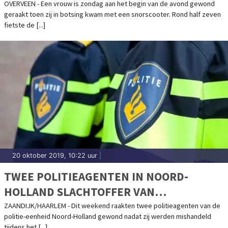
OVERVEEN - Een vrouw is zondag aan het begin van de avond gewond
geraakt toen zij in botsing kwam met een snorscooter. Rond half zeven
fietste de [...]
20 oktober 2019, 10:22 uur
|
TWEE POLITIEAGENTEN IN NOORD-
HOLLAND SLACHTOFFER VAN
MISHANDELING
ZAANDIJK/HAARLEM - Dit weekend raakten twee politieagenten van de
politie-eenheid Noord-Holland gewond nadat zij werden mishandeld
tijdens het [...]