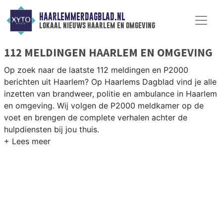
HAARLEMMERDAGBLAD.NL
lokaal nieuws haarlem en omgeving
112 MELDINGEN HAARLEM EN OMGEVING
Op zoek naar de laatste 112 meldingen en P2000
berichten uit Haarlem? Op Haarlems Dagblad vind je alle
inzetten van brandweer, politie en ambulance in Haarlem
en omgeving. Wij volgen de P2000 meldkamer op de
voet en brengen de complete verhalen achter de
hulpdiensten bij jou thuis.
P2000 MELDINGEN HAARLEM
Van incidenten op de N200 en de Schipholweg tot
meldingen in Haarlem-Noord, Schalkwijk, Spaarndam en
de historische binnenstad — wij brengen het 112-nieuws.