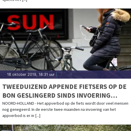
18 oktober 2019, 18:31 uur
|
TWEEDUIZEND APPENDE FIETSERS OP DE
BON GESLINGERD SINDS INVOERING
VERBOD
NOORD-HOLLAND - Het appverbod op de fiets wordt door veel mensen
nog genegeerd. In de eerste twee maanden na invoering van het
appverbod is er in [...]