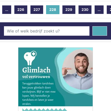
...
226
227
228
(current)
229
230
...