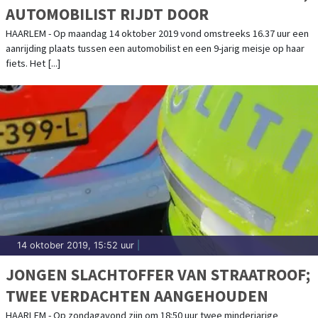
AUTOMOBILIST RIJDT DOOR
HAARLEM - Op maandag 14 oktober 2019 vond omstreeks 16.37 uur een
aanrijding plaats tussen een automobilist en een 9-jarig meisje op haar
fiets. Het [...]
14 oktober 2019, 15:52 uur
|
JONGEN SLACHTOFFER VAN STRAATROOF;
TWEE VERDACHTEN AANGEHOUDEN
HAARLEM - Op zondagavond zijn om 18:50 uur twee minderjarige