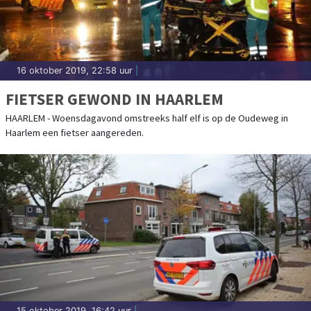
16 oktober 2019, 22:58 uur
|
FIETSER GEWOND IN HAARLEM
HAARLEM - Woensdagavond omstreeks half elf is op de Oudeweg in
Haarlem een fietser aangereden.
15 oktober 2019, 16:42 uur
|