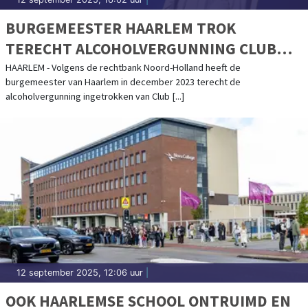
BURGEMEESTER HAARLEM TROK
TERECHT ALCOHOLVERGUNNING CLUB
JUNE IN
HAARLEM - Volgens de rechtbank Noord-Holland heeft de
burgemeester van Haarlem in december 2023 terecht de
alcoholvergunning ingetrokken van Club [...]
12 september 2025, 12:06 uur
|
OOK HAARLEMSE SCHOOL ONTRUIMD EN