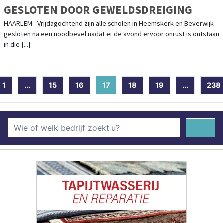
GESLOTEN DOOR GEWELDSDREIGING
HAARLEM - Vrijdagochtend zijn alle scholen in Heemskerk en Beverwijk
gesloten na een noodbevel nadat er de avond ervoor onrust is ontstaan
in die [...]
1
...
15
16
17
(current)
18
19
...
238