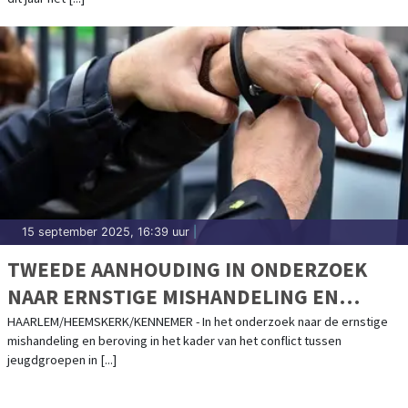
15 september 2025, 16:39 uur
|
TWEEDE AANHOUDING IN ONDERZOEK
NAAR ERNSTIGE MISHANDELING EN
BEROVING IN KADER CONFLICT TUSSEN
HAARLEM/HEEMSKERK/KENNEMER - In het onderzoek naar de ernstige
mishandeling en beroving in het kader van het conflict tussen
JEUGDGROEPEN
jeugdgroepen in [...]