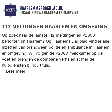
HAARLEMMERDAGBLAD.NL
lokaal nieuws haarlem en omgeving
112 MELDINGEN HAARLEM EN OMGEVING
Op zoek naar de laatste 112 meldingen en P2000
berichten uit Haarlem? Op Haarlems Dagblad vind je alle
inzetten van brandweer, politie en ambulance in Haarlem
en omgeving. Wij volgen de P2000 meldkamer op de
voet en brengen de complete verhalen achter de
hulpdiensten bij jou thuis.
P2000 MELDINGEN HAARLEM
Van incidenten op de N200 en de Schipholweg tot
meldingen in Haarlem-Noord, Schalkwijk, Spaarndam en
de historische binnenstad — wij brengen het 112-nieuws.