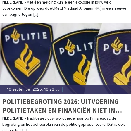
NEDERLAND - Met één melding kun je een explosie in jouw wijk
voorkomen. Die oproep doet Meld Misdaad Anoniem (M.) in een nieuwe
campagne tegen [...]
16 september 2025, 16:23 uur
|
POLITIEBEGROTING 2026: UITVOERING
POLITIETAKEN EN FINANCIËN NIET IN
BALANS
NEDERLAND - Traditiegetrouw wordt ieder jaar op Prinsjesdag de
begroting en het beheerplan van de politie gepresenteerd. Dat is ook
dit jaar het [...]