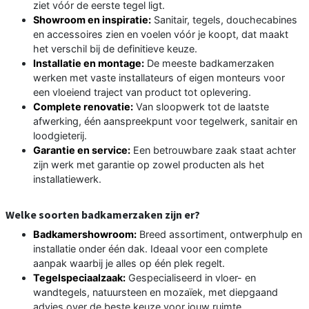
ziet vóór de eerste tegel ligt.
Showroom en inspiratie:
Sanitair, tegels, douchecabines
en accessoires zien en voelen vóór je koopt, dat maakt
het verschil bij de definitieve keuze.
Installatie en montage:
De meeste badkamerzaken
werken met vaste installateurs of eigen monteurs voor
een vloeiend traject van product tot oplevering.
Complete renovatie:
Van sloopwerk tot de laatste
afwerking, één aanspreekpunt voor tegelwerk, sanitair en
loodgieterij.
Garantie en service:
Een betrouwbare zaak staat achter
zijn werk met garantie op zowel producten als het
installatiewerk.
Welke soorten badkamerzaken zijn er?
Badkamershowroom:
Breed assortiment, ontwerphulp en
installatie onder één dak. Ideaal voor een complete
aanpak waarbij je alles op één plek regelt.
Tegelspeciaalzaak:
Gespecialiseerd in vloer- en
wandtegels, natuursteen en mozaïek, met diepgaand
advies over de beste keuze voor jouw ruimte.