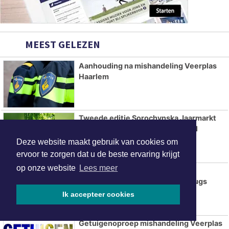
MEEST GELEZEN
Aanhouding na mishandeling Veerplas
Haarlem
Tweede editie Sorochynska Jaarmarkt
komt er aan in Stadspark De Parel
Deze website maakt gebruik van cookies om
ervoor te zorgen dat u de beste ervaring krijgt
op onze website
Lees meer
Burgemeester sluit woning aan
Clothildestraat na vondst van drugs
Ik accepteer cookies
Getuigenoproep mishandeling Veerplas