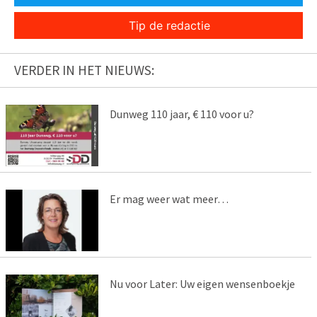
Tip de redactie
VERDER IN HET NIEUWS:
Dunweg 110 jaar, € 110 voor u?
Er mag weer wat meer…
Nu voor Later: Uw eigen wensenboekje