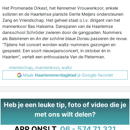
Het Promenade Orkest, het Kennemer Vrouwenkoor, enkele
solisten en de Haarlemse pianiste Gerrie Meijers ondersteunen
Zang en Vriendschap. Het geheel staat o.l.v. dirigent van het
mannenkoor Bas Halsema. Dansparen van de Haarlemse
dansschool Schröder zwieren door de gangpaden. Nummers
als
Balsirenen
en
An der schöne blaue Donau
passeren de revue.
“Tijdens het concert worden waltz-nummers gezongen en
gespeeld. Een soort nieuwjaarsconcert, in oktober én in
Haarlem”, vertelt een enthousiaste Van de Pieterman.
vriendschap
,
mannenkoor
,
waltz
Maak
Haarlemmerdagblad
je Google-favoriet
Heb je een leuke tip, foto of video die je
met ons wilt delen?
APP ONS!
T.
06 - 574 71 321