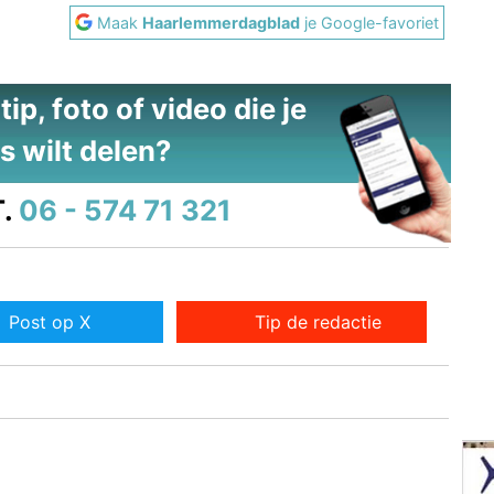
Maak
Haarlemmerdagblad
je Google-favoriet
ip, foto of video die je
s wilt delen?
.
06 - 574 71 321
Post op X
Tip de redactie