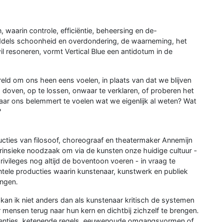
 waarin controle, efficiëntie, beheersing en de-
iddels schoonheid en overdondering, de waarneming, het
l resoneren, vormt Vertical Blue een antidotum in de
ld om ons heen eens voelen, in plaats van dat we blijven
 doven, op te lossen, onwaar te verklaren, of proberen het
, maar ons belemmert te voelen wat we eigenlijk al weten? Wat
?
ucties van filosoof, choreograaf en theatermaker Annemijn
intrinsieke noodzaak om via de kunsten onze huidige cultuur -
ivileges nog altijd de boventoon voeren - in vraag te
mentele producties waarin kunstenaar, kunstwerk en publiek
engen.
kan ik niet anders dan als kunstenaar kritisch de systemen
mensen terug naar hun kern en dichtbij zichzelf te brengen.
venties, ketenende regels, eeuwenoude omgangsvormen of