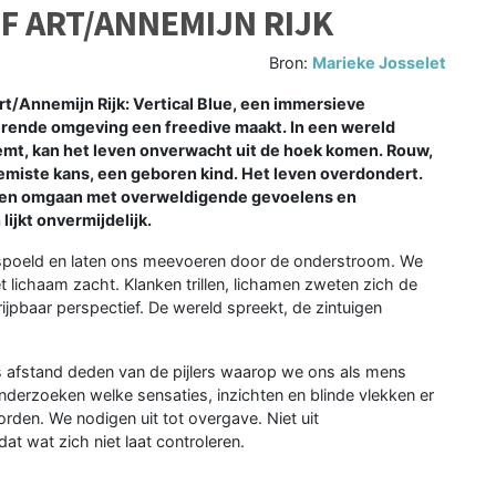
OF ART/ANNEMIJN RIJK
Bron:
Marieke Josselet
t/Annemijn Rijk: Vertical Blue, een immersieve
erende omgeving een freedive maakt. In een wereld
emt, kan het leven onverwacht uit de hoek komen. Rouw,
emiste kans, een geboren kind. Het leven overdondert.
oeven omgaan met overweldigende gevoelens en
ijkt onvermijdelijk.
erspoeld en laten ons meevoeren door de onderstroom. We
 lichaam zacht. Klanken trillen, lichamen zweten zich de
ijpbaar perspectief. De wereld spreekt, de zintuigen
 afstand deden van de pijlers waarop we ons als mens
nderzoeken welke sensaties, inzichten en blinde vlekken er
rden. We nodigen uit tot overgave. Niet uit
at wat zich niet laat controleren.