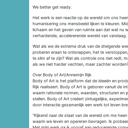
We better get ready.
Het werk is een reactie op de wereld om ons heen,
humanisering ons mensbeeld lijken te kleuren. M
lichaam en het geven van ruimte aan dat wat nu wi
verhardende, accelererende wereld van vandaag.
Wat als we de extreme druk van de dreigende were
proberen eraan te ontsnappen, het te verstoppen,
te slim af te zijn? Wat als controle ons niet redt
als we niet harder vechten, maar zachter worden
Over Body of Art/Annemijn Rijk
Body of Art is het platform dat de ideeën en prod
Rijk realiseert. Body of Art is geboren vanuit de 
waarin rationele normen, waarden, structuren en pr
stellen. Body of Art creëert zintuigelijke, experi
door interactie gezamenlijk een werk tot leven br
“Kijkend naar de staat van de wereld om me heen 
waarin we leven en opereren bevragen. Ik probeer 
Met mijn werk ga ik vooraf aan reducerende con