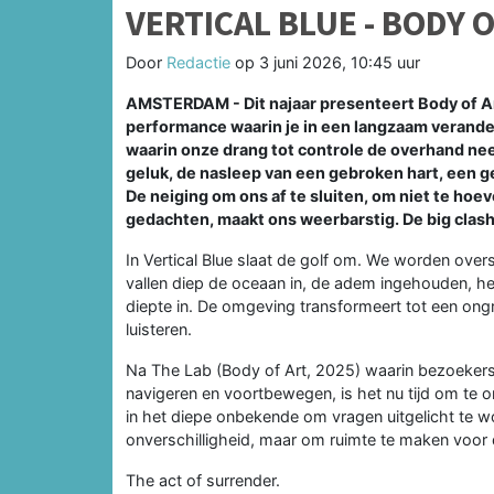
VERTICAL BLUE - BODY 
Door
Redactie
op
3 juni 2026, 10:45 uur
AMSTERDAM - Dit najaar presenteert Body of Ar
performance waarin je in een langzaam verand
waarin onze drang tot controle de overhand ne
geluk, de nasleep van een gebroken hart, een g
De neiging om ons af te sluiten, om niet te h
gedachten, maakt ons weerbarstig. De big clash l
In Vertical Blue slaat de golf om. We worden ov
vallen diep de oceaan in, de adem ingehouden, het
diepte in. De omgeving transformeert tot een ongr
luisteren.
Na The Lab (Body of Art, 2025) waarin bezoekers
navigeren en voortbewegen, is het nu tijd om te o
in het diepe onbekende om vragen uitgelicht te wo
onverschilligheid, maar om ruimte te maken voor d
The act of surrender.