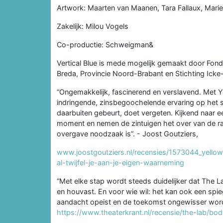
Artwork: Maarten van Maanen, Tara Fallaux, Mari
Zakelijk: Milou Vogels
Co-productie: Schweigman&
Vertical Blue is mede mogelijk gemaakt door Fo
Breda, Provincie Noord-Brabant en Stichting Ic
“Ongemakkelijk, fascinerend en verslavend. Met 
indringende, zinsbegoochelende ervaring op het s
daarbuiten gebeurt, doet vergeten. Kijkend naar ee
moment en nemen de zintuigen het over van de rat
overgave noodzaak is”. - Joost Goutziers,
www.joostgoutziers.nl/recensies/1573044_yellow
al-twijfel-je-aan-je-eigen-waarneming
“Met elke stap wordt steeds duidelijker dat The La
en houvast. En voor wie wil: het kan ook een spie
aandacht opeist en de toekomst ongewisser word
https://www.theaterkrant.nl/recensie/the-lab/bod