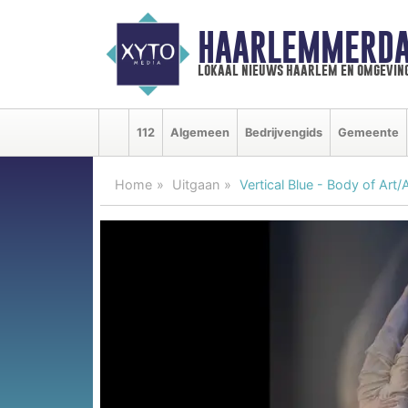
HAARLEMMERDA
lokaal nieuws haarlem en omgevin
112
Algemeen
Bedrijvengids
Gemeente
Home
Uitgaan
Vertical Blue - Body of Art/