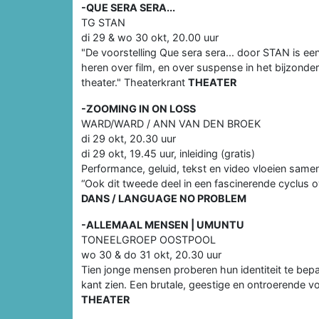
-QUE SERA SERA...
TG STAN
di 29 & wo 30 okt, 20.00 uur
"De voorstelling Que sera sera... door STAN is een
heren over film, en over suspense in het bijzonder. 
theater." Theaterkrant
THEATER
-ZOOMING IN ON LOSS
WARD/WARD / ANN VAN DEN BROEK
di 29 okt, 20.30 uur
di 29 okt, 19.45 uur, inleiding (gratis)
Performance, geluid, tekst en video vloeien samen
“Ook dit tweede deel in een fascinerende cyclus
DANS / LANGUAGE NO PROBLEM
-ALLEMAAL MENSEN | UMUNTU
TONEELGROEP OOSTPOOL
wo 30 & do 31 okt, 20.30 uur
Tien jonge mensen proberen hun identiteit te bepal
kant zien. Een brutale, geestige en ontroerende voors
THEATER