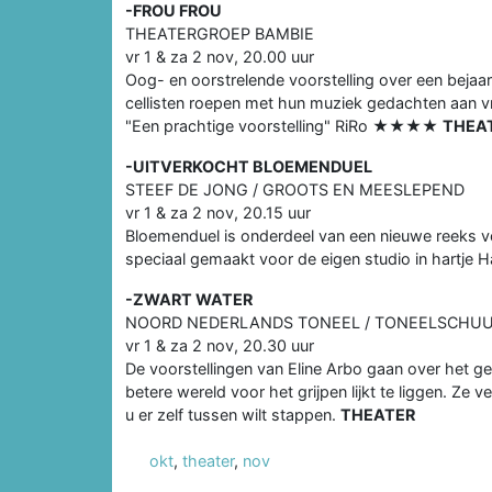
-FROU FROU
THEATERGROEP BAMBIE
vr 1 & za 2 nov, 20.00 uur
Oog- en oorstrelende voorstelling over een bejaar
cellisten roepen met hun muziek gedachten aan v
"Een prachtige voorstelling" RiRo ★★★★
THEA
-UITVERKOCHT BLOEMENDUEL
STEEF DE JONG / GROOTS EN MEESLEPEND
vr 1 & za 2 nov, 20.15 uur
Bloemenduel is onderdeel van een nieuwe reeks 
speciaal gemaakt voor de eigen studio in hartje 
-ZWART WATER
NOORD NEDERLANDS TONEEL / TONEELSCHUUR
vr 1 & za 2 nov, 20.30 uur
De voorstellingen van Eline Arbo gaan over het g
betere wereld voor het grijpen lijkt te liggen. Ze ve
u er zelf tussen wilt stappen.
THEATER
okt
,
theater
,
nov