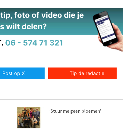
ip, foto of video die je
s wilt delen?
.
06 - 574 71 321
Post op X
Tip de redactie
‘Stuur me geen bloemen’