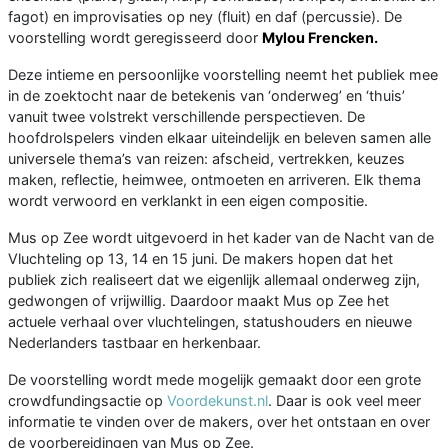
fagot) en improvisaties op ney (fluit) en daf (percussie). De
voorstelling wordt geregisseerd door
Mylou Frencken.
Deze intieme en persoonlijke voorstelling neemt het publiek mee
in de zoektocht naar de betekenis van ‘onderweg’ en ‘thuis’
vanuit twee volstrekt verschillende perspectieven. De
hoofdrolspelers vinden elkaar uiteindelijk en beleven samen alle
universele thema’s van reizen: afscheid, vertrekken, keuzes
maken, reflectie, heimwee, ontmoeten en arriveren. Elk thema
wordt verwoord en verklankt in een eigen compositie.
Mus op Zee wordt uitgevoerd in het kader van de Nacht van de
Vluchteling op 13, 14 en 15 juni. De makers hopen dat het
publiek zich realiseert dat we eigenlijk allemaal onderweg zijn,
gedwongen of vrijwillig. Daardoor maakt Mus op Zee het
actuele verhaal over vluchtelingen, statushouders en nieuwe
Nederlanders tastbaar en herkenbaar.
De voorstelling wordt mede mogelijk gemaakt door een grote
crowdfundingsactie op
Voordekunst.nl
. Daar is ook veel meer
informatie te vinden over de makers, over het ontstaan en over
de voorbereidingen van Mus op Zee.