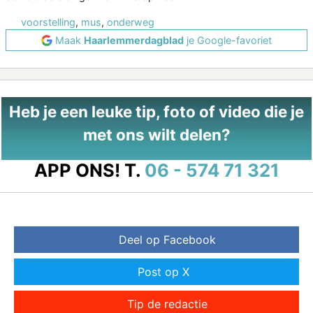
voorstelling
,
mus
,
onderweg
Maak
Haarlemmerdagblad
je Google-favoriet
Heb je een leuke tip, foto of video die je
met ons wilt delen?
APP ONS!
T.
06 - 574 71 321
Deel op Facebook
Post op X
Tip de redactie