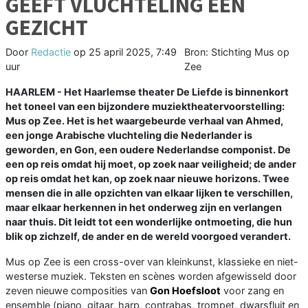
GEEFT VLUCHTELING EEN
GEZICHT
Door
Redactie
op
25 april 2025, 7:49
Bron: Stichting Mus op
uur
Zee
HAARLEM - Het Haarlemse theater De Liefde is binnenkort
het toneel van een bijzondere muziektheatervoorstelling:
Mus op Zee. Het is het waargebeurde verhaal van Ahmed,
een jonge Arabische vluchteling die Nederlander is
geworden, en Gon, een oudere Nederlandse componist. De
een op reis omdat hij moet, op zoek naar veiligheid; de ander
op reis omdat het kan, op zoek naar nieuwe horizons. Twee
mensen die in alle opzichten van elkaar lijken te verschillen,
maar elkaar herkennen in het onderweg zijn en verlangen
naar thuis. Dit leidt tot een wonderlijke ontmoeting, die hun
blik op zichzelf, de ander en de wereld voorgoed verandert.
Mus op Zee is een cross-over van kleinkunst, klassieke en niet-
westerse muziek. Teksten en scènes worden afgewisseld door
zeven nieuwe composities van
Gon Hoefsloot
voor zang en
ensemble (piano, gitaar, harp, contrabas, trompet, dwarsfluit en