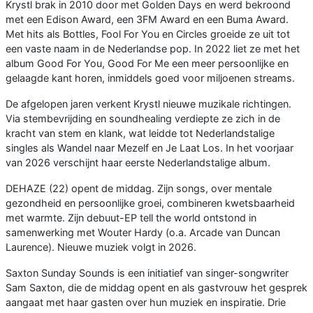
Krystl brak in 2010 door met Golden Days en werd bekroond
met een Edison Award, een 3FM Award en een Buma Award.
Met hits als Bottles, Fool For You en Circles groeide ze uit tot
een vaste naam in de Nederlandse pop. In 2022 liet ze met het
album Good For You, Good For Me een meer persoonlijke en
gelaagde kant horen, inmiddels goed voor miljoenen streams.
De afgelopen jaren verkent Krystl nieuwe muzikale richtingen.
Via stembevrijding en soundhealing verdiepte ze zich in de
kracht van stem en klank, wat leidde tot Nederlandstalige
singles als Wandel naar Mezelf en Je Laat Los. In het voorjaar
van 2026 verschijnt haar eerste Nederlandstalige album.
DEHAZE (22) opent de middag. Zijn songs, over mentale
gezondheid en persoonlijke groei, combineren kwetsbaarheid
met warmte. Zijn debuut-EP tell the world ontstond in
samenwerking met Wouter Hardy (o.a. Arcade van Duncan
Laurence). Nieuwe muziek volgt in 2026.
Saxton Sunday Sounds is een initiatief van singer-songwriter
Sam Saxton, die de middag opent en als gastvrouw het gesprek
aangaat met haar gasten over hun muziek en inspiratie. Drie