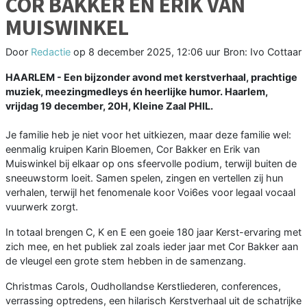
COR BAKKER EN ERIK VAN
MUISWINKEL
Door
Redactie
op
8 december 2025, 12:06 uur
Bron: Ivo Cottaar
HAARLEM - Een bijzonder avond met kerstverhaal, prachtige
muziek, meezingmedleys én heerlijke humor. Haarlem,
vrijdag 19 december, 20H, Kleine Zaal PHIL.
Je familie heb je niet voor het uitkiezen, maar deze familie wel:
eenmalig kruipen Karin Bloemen, Cor Bakker en Erik van
Muiswinkel bij elkaar op ons sfeervolle podium, terwijl buiten de
sneeuwstorm loeit. Samen spelen, zingen en vertellen zij hun
verhalen, terwijl het fenomenale koor Voi6es voor legaal vocaal
vuurwerk zorgt.
In totaal brengen C, K en E een goeie 180 jaar Kerst-ervaring met
zich mee, en het publiek zal zoals ieder jaar met Cor Bakker aan
de vleugel een grote stem hebben in de samenzang.
Christmas Carols, Oudhollandse Kerstliederen, conferences,
verrassing optredens, een hilarisch Kerstverhaal uit de schatrijke