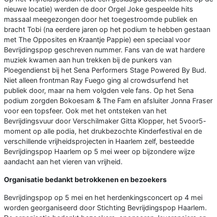
nieuwe locatie) werden de door Orgel Joke gespeelde hits
massaal meegezongen door het toegestroomde publiek en
bracht Tobi (na eerdere jaren op het podium te hebben gestaan
met The Opposites en Kraantje Pappie) een speciaal voor
Bevrijdingspop geschreven nummer. Fans van de wat hardere
muziek kwamen aan hun trekken bij de punkers van
Ploegendienst bij het Sena Performers Stage Powered By Bud.
Niet alleen frontman Ray Fuego ging al crowdsurfend het
publiek door, maar na hem volgden vele fans. Op het Sena
podium zorgden Bokoesam & The Fam en afsluiter Jonna Fraser
voor een topsfeer. Ook met het ontsteken van het
Bevrijdingsvuur door Verschilmaker Gitta Klopper, het 5voor5-
moment op alle podia, het drukbezochte Kinderfestival en de
verschillende vrijheidsprojecten in Haarlem zelf, besteedde
Bevrijdingspop Haarlem op 5 mei weer op bijzondere wijze
aandacht aan het vieren van vrijheid.
Organisatie bedankt betrokkenen en bezoekers
Bevrijdingspop op 5 mei en het herdenkingsconcert op 4 mei
worden georganiseerd door Stichting Bevrijdingspop Haarlem.