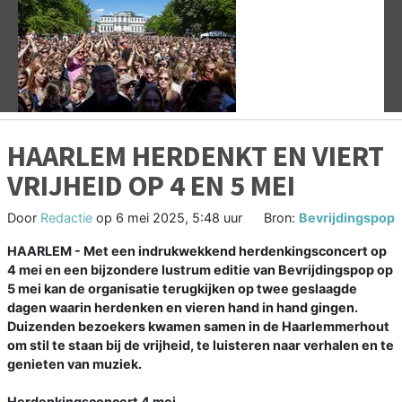
Vorige
V
HAARLEM HERDENKT EN VIERT
VRIJHEID OP 4 EN 5 MEI
Door
Redactie
op
6 mei 2025, 5:48 uur
Bron:
Bevrijdingspop
HAARLEM - Met een indrukwekkend herdenkingsconcert op
4 mei en een bijzondere lustrum editie van Bevrijdingspop op
5 mei kan de organisatie terugkijken op twee geslaagde
dagen waarin herdenken en vieren hand in hand gingen.
Duizenden bezoekers kwamen samen in de Haarlemmerhout
om stil te staan bij de vrijheid, te luisteren naar verhalen en te
genieten van muziek.
Herdenkingsconcert 4 mei