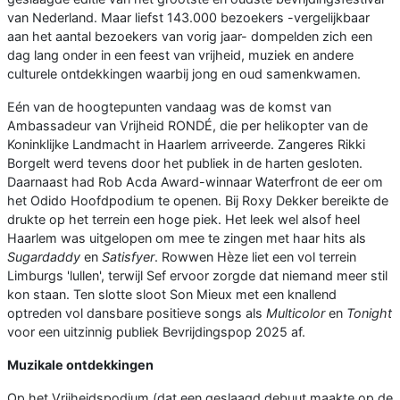
van Nederland. Maar liefst 143.000 bezoekers -vergelijkbaar
aan het aantal bezoekers van vorig jaar- dompelden zich een
dag lang onder in een feest van vrijheid, muziek en andere
culturele ontdekkingen waarbij jong en oud samenkwamen.
Eén van de hoogtepunten vandaag was de komst van
Ambassadeur van Vrijheid RONDÉ, die per helikopter van de
Koninklijke Landmacht in Haarlem arriveerde. Zangeres Rikki
Borgelt werd tevens door het publiek in de harten gesloten.
Daarnaast had Rob Acda Award-winnaar Waterfront de eer om
het Odido Hoofdpodium te openen. Bij Roxy Dekker bereikte de
drukte op het terrein een hoge piek. Het leek wel alsof heel
Haarlem was uitgelopen om mee te zingen met haar hits als
Sugardaddy
en
Satisfyer
. Rowwen Hèze liet een vol terrein
Limburgs 'lullen', terwijl Sef ervoor zorgde dat niemand meer stil
kon staan. Ten slotte sloot Son Mieux met een knallend
optreden vol dansbare positieve songs als
Multicolor
en
Tonight
voor een uitzinnig publiek Bevrijdingspop 2025 af.
Muzikale ontdekkingen
Op het Vrijheidspodium (dat een geslaagd debuut maakte op de