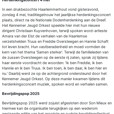
In een drukbezochte Haarlemmerhout vond gisteravond,
zondag 4 mei, traditiegetrouw het jaarlijkse herdenkingsconcert
plaats, direct na de Nationale Dodenherdenking aan de Dreef.
Het Kennemer Jeugd Orkest speelde hier met hun nieuwe
dirigent Christiaan Kuyvenhoven, terwijl spoken word-artieste
Amara van der Elst de verhalen van de Haarlemse
verzetshelden Truus en Freddie Oversteegen en Hannie Schaft
tot leven bracht. Hun vastberadenheid en moed vormden de
kern van het thema 'Samen sterker'. Terwijl de familieleden van
de zussen Oversteegen op de eerste rij zaten, sprak zij tijdens
haar eerste voordracht de woorden: 'Ik ben Freddie, ik ben
Hannie en ik ben Truus. Ik ben toen, ik ben daar, ik ben hier en
nu.' Daarbij werd ze op de achtergrond ondersteund door het
Kennemer Jeugd Orkest. Op deze manier kwamen tijdens dit
herdenkingsconcert muziek, spoken word en verhalen samen.
Bevrijdingspop 2025
Bevrijdingspop 2025 werd zojuist afgesloten door Son Mieux en
hiermee kan de organisatie terugkijken op een wederom
geslaagde editie van het grootste en oudste bevrijdingsfestival