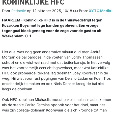
KONINKLIJKE HFC
Door
Redactie
op
12 oktober 2025, 10:18 uur
Bron:
XYTO Media
HAARLEM - Koninklijke HFC is in de thuiswedstrijd tegen
Kozakken Boys met lege handen gebleven. Een vroege
tegengoal bleek genoeg voor de zege voor de gasten uit
Werkendam: 0-1
.
Het duel was nog geen anderhalve minuut oud toen André
Morgan de bal pardoes in de voeten van Jordy Thomassen
schoot en die wist wel raad met dat buitenkansje. In het vervolg
was het voornamelijk eenrichtingsverkeer, maar wat Koninklijke
HFC ook probeerde, telkens lag doelman Joey Koorevaar in de
weg. Hij wist voor rust pogingen van Delano Ladan en Koen Tros
onschadelijk te maken en ook Niels Donker kreeg de bal niet
langs de doelman.
Ook HFC-doelman Michaelis moest enkele malen in actie komen
als de sterke Carlito Fermina opdook voor het doel, maar het
was zijn collega-doleman Koorevaar die zich kroonde tot man