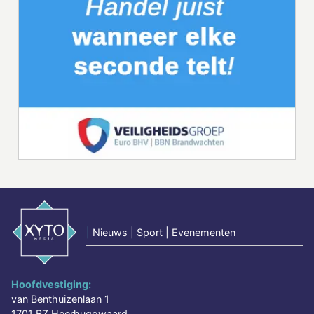
|
Nieuws | Sport | Evenementen
Hoofdvestiging:
van Benthuizenlaan 1
1701 BZ Heerhugowaard