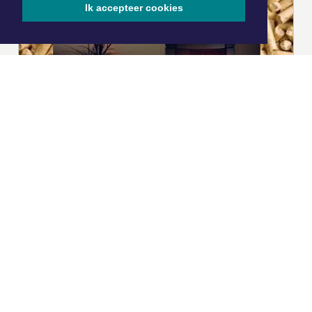
Ik accepteer cookies
|
Nieuws | Sport | Evenementen
Hoofdvestiging:
van Benthuizenlaan 1
1701 BZ Heerhugowaard
072 8200 600