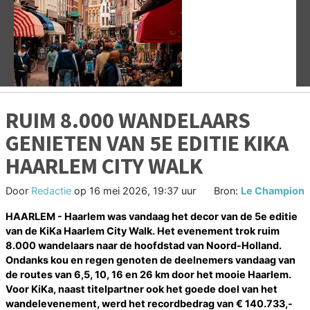
Vorige
V
RUIM 8.000 WANDELAARS
GENIETEN VAN 5E EDITIE KIKA
HAARLEM CITY WALK
Door
Redactie
op
16 mei 2026, 19:37 uur
Bron:
Le Champion
HAARLEM - Haarlem was vandaag het decor van de 5e editie
van de KiKa Haarlem City Walk. Het evenement trok ruim
8.000 wandelaars naar de hoofdstad van Noord-Holland.
Ondanks kou en regen genoten de deelnemers vandaag van
de routes van 6,5, 10, 16 en 26 km door het mooie Haarlem.
Voor KiKa, naast titelpartner ook het goede doel van het
wandelevenement, werd het recordbedrag van
€ 140.733,-