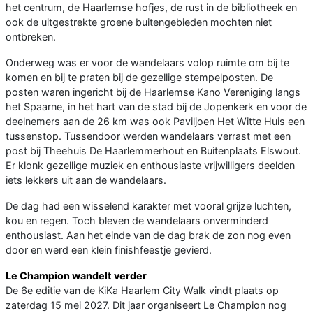
het centrum, de Haarlemse hofjes, de rust in de bibliotheek en
ook de uitgestrekte groene buitengebieden mochten niet
ontbreken.
Onderweg was er voor de wandelaars volop ruimte om bij te
komen en bij te praten bij de gezellige stempelposten. De
posten waren ingericht bij de Haarlemse Kano Vereniging langs
het Spaarne, in het hart van de stad bij de Jopenkerk en voor de
deelnemers aan de 26 km was ook Paviljoen Het Witte Huis een
tussenstop. Tussendoor werden wandelaars verrast met een
post bij Theehuis De Haarlemmerhout en Buitenplaats Elswout.
Er klonk gezellige muziek en enthousiaste vrijwilligers deelden
iets lekkers uit aan de wandelaars.
De dag had een wisselend karakter met vooral grijze luchten,
kou en regen. Toch bleven de wandelaars onverminderd
enthousiast. Aan het einde van de dag brak de zon nog even
door en werd een klein finishfeestje gevierd.
Le Champion wandelt verder
De 6e editie van de KiKa Haarlem City Walk vindt plaats op
zaterdag 15 mei 2027. Dit jaar organiseert Le Champion nog