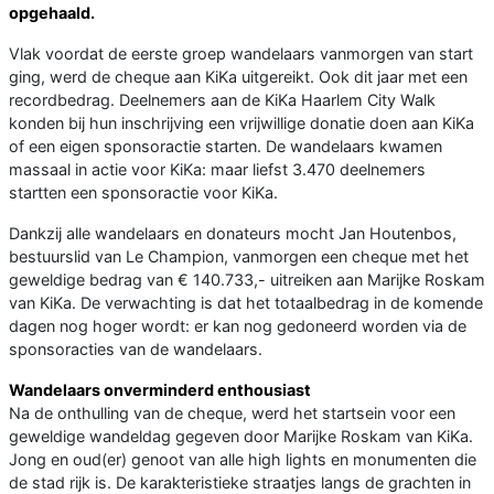
opgehaald.
Vlak voordat de eerste groep wandelaars vanmorgen van start
ging, werd de cheque aan KiKa uitgereikt. Ook dit jaar met een
recordbedrag. Deelnemers aan de KiKa Haarlem City Walk
konden bij hun inschrijving een vrijwillige donatie doen aan KiKa
of een eigen sponsoractie starten. De wandelaars kwamen
massaal in actie voor KiKa: maar liefst 3.470 deelnemers
startten een sponsoractie voor KiKa.
Dankzij alle wandelaars en donateurs mocht Jan Houtenbos,
bestuurslid van Le Champion, vanmorgen een cheque met het
geweldige bedrag van € 140.733,- uitreiken aan Marijke Roskam
van KiKa. De verwachting is dat het totaalbedrag in de komende
dagen nog hoger wordt: er kan nog gedoneerd worden via de
sponsoracties van de wandelaars.
Wandelaars onverminderd enthousiast
Na de onthulling van de cheque, werd het startsein voor een
geweldige wandeldag gegeven door Marijke Roskam van KiKa.
Jong en oud(er) genoot van alle high lights en monumenten die
de stad rijk is. De karakteristieke straatjes langs de grachten in