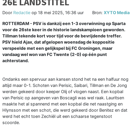
26E LANDSTITEL
Door
Redactie
op
18 mei 2025, 16:36 uur
Bron:
XYTO Media
ROTTERDAM - PSV is dankzij een 1-3 overwinning op Sparta
voor de 26ste keer in de historie landskampioen geworden.
Tillman tekende kort voor tijd voor de bevrijdende treffer.
PSV hield Ajax, dat afgelopen woensdag de koppositie
verspeelde met een gelijkspel bij FC Groningen, maar
vandaag wel won van FC Twente (2-0) op één punt
achterstand.
Ondanks een spervuur aan kansen stond het na een halfuur nog
altijd maar 0-1. Schoten van Perisic, Saibari, Tillman en De Jong
werden gekeerd door keeper Olij of vlogen naast. Een kopbal
van Perisic op aangeven van Boscagli was wel raak. Lauritsen
maakte het al spannend met een kopbal die net naastging en
Hlynsson met een schot, die werd gekeerd door Benitez en dat
werd het echt toen Zechiël uit een schaarse tegenstoot
scoorde.