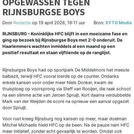
OPGEWASSEN TEGEN
RIJNSBURGSE BOYS
Door
Redactie
op
19 april 2026, 16:11 uur
Bron:
XYTO Media
RIJNSBURG – Koninklijke HFC blijft in een moeizame fase en
ging op bezoek bij Rijnsburgse Boys met 2-0 onderuit. De
Haarlemmers wachten inmiddels al een maand op een
positief resultaat en staan vijftiende op de ranglijst.
Rijnsburgse Boys had op sportpark De Middelmors het meeste
balbezit, terwijl HFC vooral loerde op de counter. Ondanks
enkele kansen voor onder meer Niels Donker, kwam de
thuisploeg op voorsprong via Steff van Rooijen, die raak schoot
na een slimme actie van Jeroen Spruijt. Kort daarna verdubbelde
Mark van der Weijden de score na opnieuw een aanval opgezet
door Spruijt.
Voor rust kreeg Rijnsburg nog kansen op meer, maar doelman
Mitchel Michaelis hield HFC op de been. Na de pauze nam HFC
meer initiatief, zonder echt gevaarlijk te worden. Omdat ook