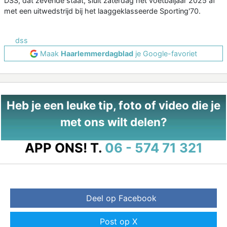
DSS, dat zevende staat, sluit zaterdag het voetbaljaar 2025 af
met een uitwedstrijd bij het laaggeklasseerde Sporting'70.
dss
Maak
Haarlemmerdagblad
je Google-favoriet
Heb je een leuke tip, foto of video die je
met ons wilt delen?
APP ONS!
T.
06 - 574 71 321
Deel op Facebook
Post op X