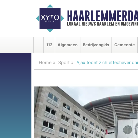
HAARLEMMERDA
lokaal nieuws haarlem en omgevin
112
Algemeen
Bedrijvengids
Gemeente
Home
Sport
Ajax toont zich effectiever d