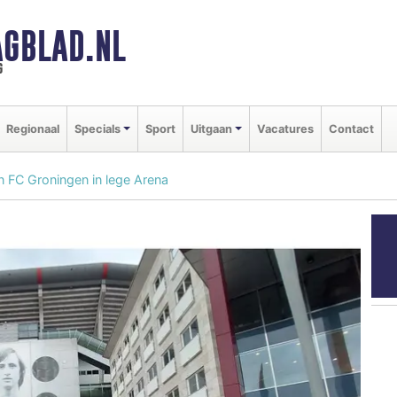
GBLAD.NL
g
Regionaal
Specials
Sport
Uitgaan
Vacatures
Contact
an FC Groningen in lege Arena