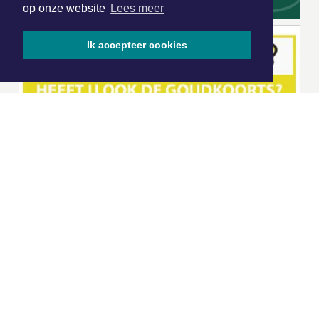
op onze website
Lees meer
Ik accepteer cookies
|
Nieuws | Sport | Evenementen