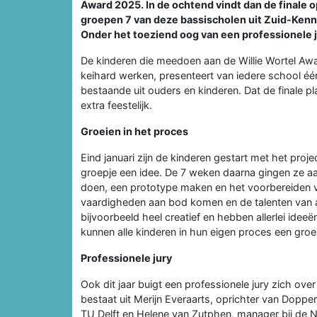
Award 2025. In de ochtend vindt dan de finale o
groepen 7 van deze bassischolen uit Zuid-Ken
Onder het toeziend oog van een professionele ju
De kinderen die meedoen aan de Willie Wortel A
keihard werken, presenteert van iedere school één
bestaande uit ouders en kinderen. Dat de finale p
extra feestelijk.
Groeien in het proces
Eind januari zijn de kinderen gestart met het pro
groepje een idee. De 7 weken daarna gingen ze a
doen, een prototype maken en het voorbereiden va
vaardigheden aan bod komen en de talenten van ál
bijvoorbeeld heel creatief en hebben allerlei ideeë
kunnen alle kinderen in hun eigen proces een gro
Professionele jury
Ook dit jaar buigt een professionele jury zich over
bestaat uit Merijn Everaarts, oprichter van Doppe
TU Delft en Helene van Zutphen, manager bij de Na