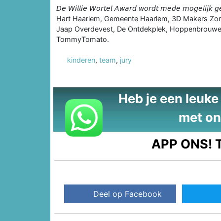
𝘋𝘦 𝘞𝘪𝘭𝘭𝘪𝘦 𝘞𝘰𝘳𝘵𝘦𝘭 𝘈𝘸𝘢𝘳𝘥 𝘸𝘰𝘳𝘥𝘵 𝘮𝘦𝘥𝘦 𝘮𝘰
Hart Haarlem, Gemeente Haarlem, 3D Makers Zone
Jaap Overdevest, De Ontdekplek, Hoppenbrouwer
TommyTomato.
kinderen
,
team
,
jury
Heb je een leuke t
met on
APP ONS!
T
Deel op Facebook