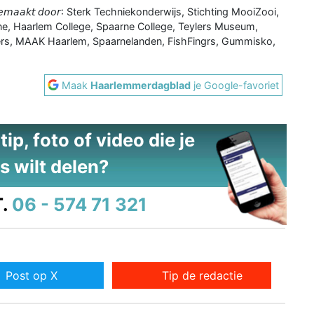
𝘦𝘭𝘪𝘫𝘬 𝘨𝘦𝘮𝘢𝘢𝘬𝘵 𝘥𝘰𝘰𝘳: Sterk Techniekonderwijs, Stichting MooiZooi,
, Haarlem College, Spaarne College, Teylers Museum,
s, MAAK Haarlem, Spaarnelanden, FishFingrs, Gummisko,
Maak
Haarlemmerdagblad
je Google-favoriet
ip, foto of video die je
s wilt delen?
.
06 - 574 71 321
Post op X
Tip de redactie