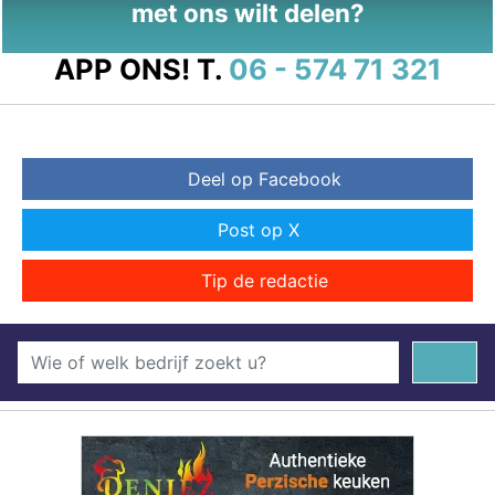
met ons wilt delen?
APP ONS!
T.
06 - 574 71 321
Deel op Facebook
Post op X
Tip de redactie