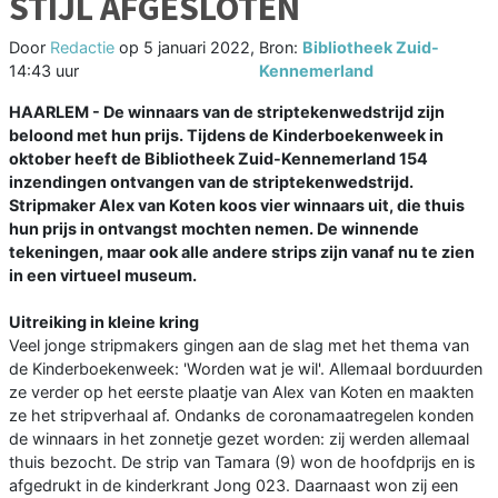
STIJL AFGESLOTEN
Door
Redactie
op
5 januari 2022,
Bron:
Bibliotheek Zuid-
14:43 uur
Kennemerland
HAARLEM - De winnaars van de striptekenwedstrijd zijn
beloond met hun prijs. Tijdens de Kinderboekenweek in
oktober heeft de Bibliotheek Zuid-Kennemerland 154
inzendingen ontvangen van de striptekenwedstrijd.
Stripmaker Alex van Koten koos vier winnaars uit, die thuis
hun prijs in ontvangst mochten nemen. De winnende
tekeningen, maar ook alle andere strips zijn vanaf nu te zien
in een virtueel museum.
Uitreiking in kleine kring
Veel jonge stripmakers gingen aan de slag met het thema van
de Kinderboekenweek: 'Worden wat je wil'. Allemaal borduurden
ze verder op het eerste plaatje van Alex van Koten en maakten
ze het stripverhaal af. Ondanks de coronamaatregelen konden
de winnaars in het zonnetje gezet worden: zij werden allemaal
thuis bezocht. De strip van Tamara (9) won de hoofdprijs en is
afgedrukt in de kinderkrant Jong 023. Daarnaast won zij een