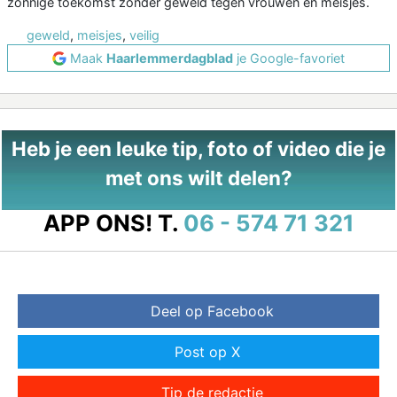
zonnige toekomst zonder geweld tegen vrouwen en meisjes.
geweld
,
meisjes
,
veilig
Maak
Haarlemmerdagblad
je Google-favoriet
Heb je een leuke tip, foto of video die je
met ons wilt delen?
APP ONS!
T.
06 - 574 71 321
Deel op Facebook
Post op X
Tip de redactie