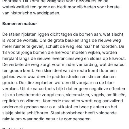
Poortlaan. Dit komt de veiligheid voor bezoekers en de
waterkwaliteit ten goede en biedt mogelijkheden voor herstel
van historische wandelpaden.
Bomen en natuur
De stalen rijplaten liggen dicht tegen de bomen aan, wat slecht
is voor de wortels. Om de grote beuken langs de nieuwe weg
meer ruimte te geven, schuift de weg iets naar het noorden. De
18 vooral jonge bomen die hiervoor moeten wijken, worden
herplant langs de nieuwe leveranciersweg en elders op Elswout.
De verbeterde weg zorgt voor minder verharding, wat de natuur
ten goede komt. Een klein deel van de route komt door een
gebied waar waardevolle paddenstoelen en stinzenplanten
groeien. De stinzenplanten worden dit voorjaar na de bloei
verplant. Uit de natuurtoets blijkt dat er geen negatieve effecten
zijn op beschermde zoogdieren, vleermuizen, vogels, amfibieën,
reptielen en vlinders. Komende maanden wordt nog aanvullend
onderzoek gedaan naar o.a. stikstof en twee planten en het
slakje platte schijfhoren. Staatsbosbeheer heeft voldoende
ruimte om waar nodig natuur te compenseren.