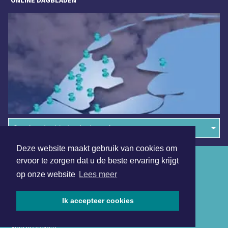
ONLINE DAGBLADEN
Overige dagbladen in de regio
Deze website maakt gebruik van cookies om
Algemene voorwaarden
ervoor te zorgen dat u de beste ervaring krijgt
op onze website
Lees meer
Disclaimer
Privacy Statement
Ik accepteer cookies
Copyright (c) 2026 | Haarlemmerdagblad.nl - Alle rechten
voorbehouden