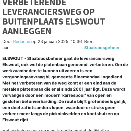
VERBETERENDE
LEVERANCIERSWEG OP
BUITENPLAATS ELSWOUT
AANLEGGEN
Door
Redactie
op
23 januari 2025, 10:36
Bron:
uur
Staatsbosgeheer
ELSWOUT - Staatsbosbeheer gaat de leveranciersweg
Elswout, ook wel de platenbaan genoemd, verbeteren. Om de
werkzaamheden te kunnen uitvoeren is een
vergunningaanvraag bij gemeente Bloemendaal ingediend.
Met het verbeteren van de weg komt er een eind aan de
metalen platenbaan die er al sinds 2001 jaar ligt. Deze wordt
vervangen door een modern ‘karrespoor’ van open en
gesloten betonverharding. De route blijft grotendeels gelijk,
een deel zal iets anders lopen, waardoor er straks geen
verkeer meer langs de picknickvelden en koetshuizen op
Elswout rijdt.
Het verbeteren van de weg is nodig omdat de tijdelijke