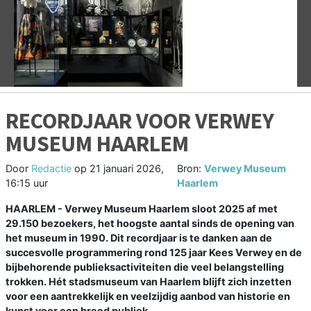
Vorige
V
RECORDJAAR VOOR VERWEY
MUSEUM HAARLEM
Door
Redactie
op
21 januari 2026,
Bron:
Verwey Museum
16:15 uur
Haarlem
HAARLEM - Verwey Museum Haarlem sloot 2025 af met
29.150 bezoekers, het hoogste aantal sinds de opening van
het museum in 1990. Dit recordjaar is te danken aan de
succesvolle programmering rond 125 jaar Kees Verwey en de
bijbehorende publieksactiviteiten die veel belangstelling
trokken. Hét stadsmuseum van Haarlem blijft zich inzetten
voor een aantrekkelijk en veelzijdig aanbod van historie en
kunst voor een breed publiek.