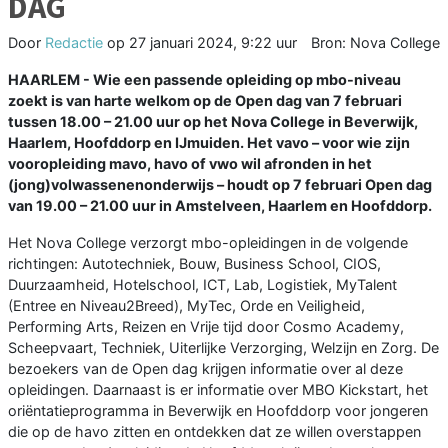
DAG
Door
Redactie
op
27 januari 2024, 9:22 uur
Bron: Nova College
HAARLEM - Wie een passende opleiding op mbo-niveau
zoekt is van harte welkom op de Open dag van 7 februari
tussen 18.00 – 21.00 uur op het Nova College in Beverwijk,
Haarlem, Hoofddorp en IJmuiden. Het vavo – voor wie zijn
vooropleiding mavo, havo of vwo wil afronden in het
(jong)volwassenenonderwijs – houdt op 7 februari Open dag
van 19.00 – 21.00 uur in Amstelveen, Haarlem en Hoofddorp.
Het Nova College verzorgt mbo-opleidingen in de volgende
richtingen: Autotechniek, Bouw, Business School, CIOS,
Duurzaamheid, Hotelschool, ICT, Lab, Logistiek, MyTalent
(Entree en Niveau2Breed), MyTec, Orde en Veiligheid,
Performing Arts, Reizen en Vrije tijd door Cosmo Academy,
Scheepvaart, Techniek, Uiterlijke Verzorging, Welzijn en Zorg. De
bezoekers van de Open dag krijgen informatie over al deze
opleidingen. Daarnaast is er informatie over MBO Kickstart, het
oriëntatieprogramma in Beverwijk en Hoofddorp voor jongeren
die op de havo zitten en ontdekken dat ze willen overstappen