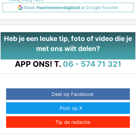
Maak
Haarlemmerdagblad
je Google-favoriet
Heb je een leuke tip, foto of video die je
met ons wilt delen?
APP ONS!
T.
06 - 574 71 321
Deel op Facebook
Post op X
Tip de redactie