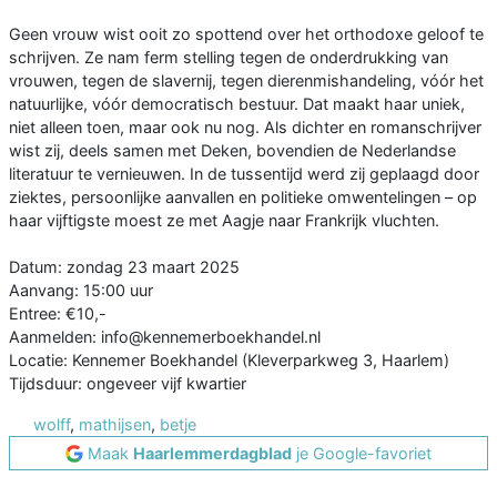
Geen vrouw wist ooit zo spottend over het orthodoxe geloof te
schrijven. Ze nam ferm stelling tegen de onderdrukking van
vrouwen, tegen de slavernij, tegen dierenmishandeling, vóór het
natuurlijke, vóór democratisch bestuur. Dat maakt haar uniek,
niet alleen toen, maar ook nu nog. Als dichter en romanschrijver
wist zij, deels samen met Deken, bovendien de Nederlandse
literatuur te vernieuwen. In de tussentijd werd zij geplaagd door
ziektes, persoonlijke aanvallen en politieke omwentelingen – op
haar vijftigste moest ze met Aagje naar Frankrijk vluchten.
Datum: zondag 23 maart 2025
Aanvang: 15:00 uur
Entree: €10,-
Aanmelden: info@kennemerboekhandel.nl
Locatie: Kennemer Boekhandel (Kleverparkweg 3, Haarlem)
Tijdsduur: ongeveer vijf kwartier
wolff
,
mathijsen
,
betje
Maak
Haarlemmerdagblad
je Google-favoriet