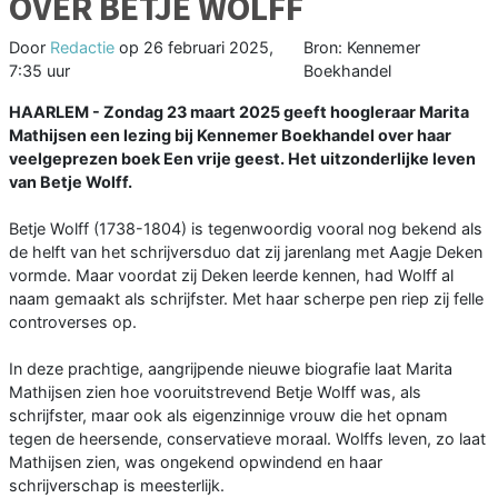
OVER BETJE WOLFF
Door
Redactie
op
26 februari 2025,
Bron: Kennemer
7:35 uur
Boekhandel
HAARLEM - Zondag 23 maart 2025 geeft hoogleraar Marita
Mathijsen een lezing bij Kennemer Boekhandel over haar
veelgeprezen boek Een vrije geest. Het uitzonderlijke leven
van Betje Wolff.
Betje Wolff (1738-1804) is tegenwoordig vooral nog bekend als
de helft van het schrijversduo dat zij jarenlang met Aagje Deken
vormde. Maar voordat zij Deken leerde kennen, had Wolff al
naam gemaakt als schrijfster. Met haar scherpe pen riep zij felle
controverses op.
In deze prachtige, aangrijpende nieuwe biografie laat Marita
Mathijsen zien hoe vooruitstrevend Betje Wolff was, als
schrijfster, maar ook als eigenzinnige vrouw die het opnam
tegen de heersende, conservatieve moraal. Wolffs leven, zo laat
Mathijsen zien, was ongekend opwindend en haar
schrijverschap is meesterlijk.