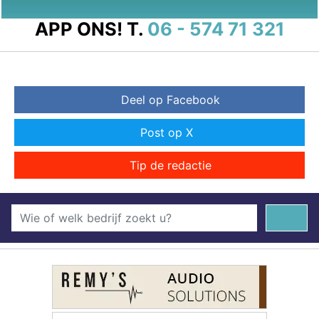
APP ONS!
T.
06 - 574 71 321
Deel op Facebook
Post op X
Tip de redactie