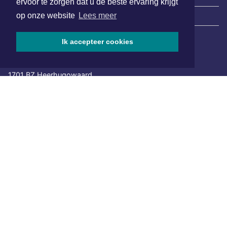
ervoor te zorgen dat u de beste ervaring krijgt
op onze website
Lees meer
|
Nieuws | Sport | Evenementen
Ik accepteer cookies
Hoofdvestiging:
van Benthuizenlaan 1
1701 BZ Heerhugowaard
072 8200 600
redactie@xyto.nl
www.xyto.nl
SOCIAL MEDIA
NIEUWSBRIEF AANMELDEN
Schrijf je in voor onze nieuwsbrief en krijg wekelijks een
samenvatting van alle gebeurtenissen uit jouw regio.