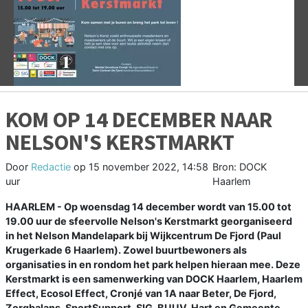
Vorige
V
KOM OP 14 DECEMBER NAAR
NELSON'S KERSTMARKT
Door
Redactie
op
15 november 2022, 14:58
Bron: DOCK
uur
Haarlem
HAARLEM - Op woensdag 14 december wordt van 15.00 tot
19.00 uur de sfeervolle Nelson's Kerstmarkt georganiseerd
in het Nelson Mandelapark bij Wijkcentrum De Fjord (Paul
Krugerkade 6 Haarlem). Zowel buurtbewoners als
organisaties in en rondom het park helpen hieraan mee. Deze
Kerstmarkt is een samenwerking van DOCK Haarlem, Haarlem
Effect, Ecosol Effect, Cronjé van 1A naar Beter, De Fjord,
Zorgbalans, SportSupport, SIG, BUUV, Hart en Gemeente