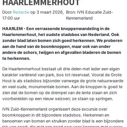
HAARLEMMERHOUT
Door
Redactie
op
3 maart 2026,
Bron: IVN Educatie Zuid-
17:00 uur
Kennemerland
HAARLEM - Een verrassende knoppenwandeling in de
Haarlemmerhout, het oudste stadsbos van Nederland. Ook
zonder blad laten bomen zich goed herkennen. We proberen
aan de hand van de boomknoppen, maar ook van onder
andere de schors, twijgen en afgevallen bladeren de bomen
te herkennen.
De Haarlemmerhout bestaat uit drie delen met ieder een eigen
karakter variërend van park, bos tot reservaat. Vooral de Grote
Hout is als stadsbos bijzonder vanwege de grote natuurwaarde
en veel oude, monumentale bomen. Aan de knoppen is goed te
zien dat de bomen op de drempel van de lente staan en zich
voorbereiden op een nieuw seizoen; ze staan op springen.
IVN Zuid-Kennemerland organiseert deze excursie over
boomknoppen in dit bijzondere stadsbos. Herkennen en
benoemen van bomen en struiken zonder blad is een bijzondere
tak van sport, die met een goed oog voor knoppen met succes